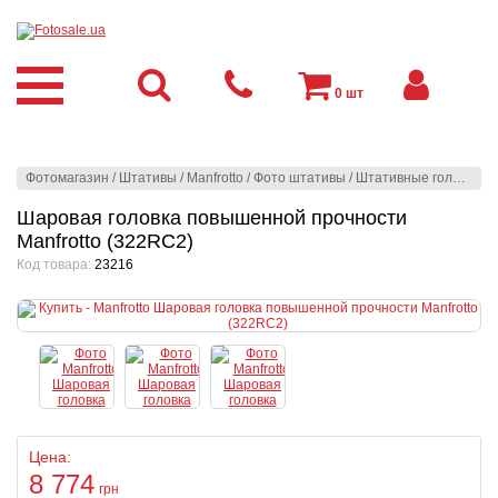
0
шт
Фотомагазин
/
Штативы
/
Manfrotto
/
Фото штативы
/
Штативные головы
/
Ш
Шаровая головка повышенной прочности
Manfrotto (322RC2)
Код товара:
23216
Цена:
8 774
грн