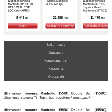
Шаровая головка
Головка Manfrotto
Шаровая головка
Manfrotto XPRO BALL
MH055M8-Q5
Manfrotto 327RC2
HEAD WITH TOP
Joystick Head
LOCK (MHXPRO-
Manfrotto (327RC2)
BHQ6)
9 443
22 256
11 470
грн
грн
грн
Купить
Купить
Купить
Всё о товаре
Описание
Характеристики
Как купить
Отзывы (0)
Штативная головка Manfrotto 155RC Double Ball (155RC).
Штативная головка Tilt-Top с быстросъёмной площадкой.
Штативная головка Manfrotto 155RC Double Ball (155RC).