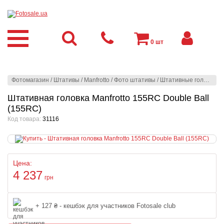
0
шт
Фотомагазин
/
Штативы
/
Manfrotto
/
Фото штативы
/
Штативные головы
/
Ш
Штативная головка Manfrotto 155RC Double Ball
(155RC)
Код товара:
31116
Цена:
4 237
грн
+ 127 ₴ - кешбэк для участников Fotosale club