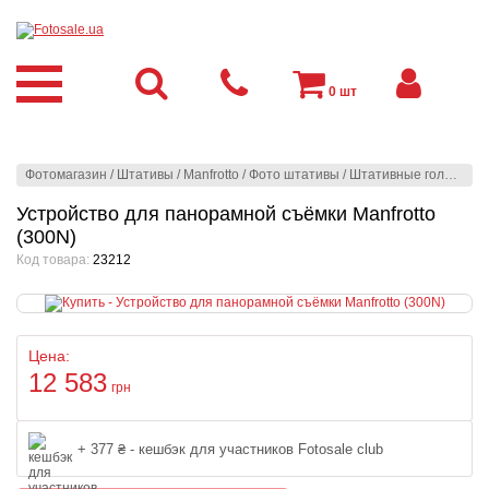
0
шт
Фотомагазин
/
Штативы
/
Manfrotto
/
Фото штативы
/
Штативные головы
/
Д
Устройство для панорамной съёмки Manfrotto
(300N)
Код товара:
23212
Цена:
12 583
грн
+ 377 ₴ - кешбэк для участников Fotosale club