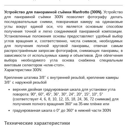
Устройство для панорамной съёмки Manfrotto (300N).
Устройство
для панорамной съёмки 300N позволяет фотографу делать
последовательные снимки, поворачивая камеру на одинаковые
углы вокруг единой оси, что является основным способом
получения точной и легко соединяемой панорамной композиции.
Установленные положения основы предоставляют удобный выбор
углов вращения и, соответственно, числа снимков, необходимых
для получения полной круговой панорамы, отвечая самым
распространённым запросам фотографов, снимающих панорамы, в
зависимости от используемых камер и объективов. Для облегчения
выбора необходимого угла основа снабжена специальным
винтовым селектором «клик-стоп».
Характеристики 300N:
Крепление штатива 3/8’’ с внутренней резьбой, крепление камеры
3/8’’ с наружной резьбой
верхняя двойная градуированая шкала для установки угла
поворота: 90°, 60°, 45°, 36°, 30°, 24°, 20°, 15°, 10°, 5°
(соответствует 4, 6, 8, 10, 12, 15, 18, 24, 36, 72 снимкам) для
получения полного вращения 360° на 35-мм плёнке или
градуированная шкала о 0° до 360° в нижней части 300N
Технические характеристики