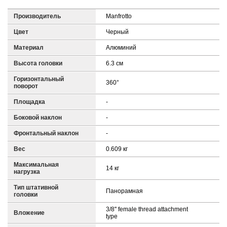
Производитель
Manfrotto
Цвет
Черный
Материал
Алюминий
Высота головки
6.3 см
Горизонтальный
360°
поворот
Площадка
-
Боковой наклон
-
Фронтальный наклон
-
Вес
0.609 кг
Максимальная
14 кг
нагрузка
Тип штативной
Панорамная
головки
3/8'' female thread attachment
Вложение
type