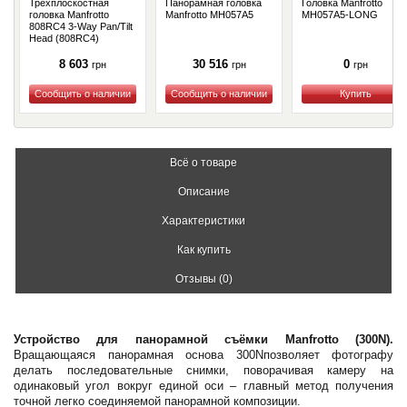
Трёхплоскостная
Панорамная головка
Головка Manfrotto
головка Manfrotto
Manfrotto MH057A5
MH057A5-LONG
808RC4 3-Way Pan/Tilt
Head (808RC4)
8 603
30 516
0
грн
грн
грн
Купить
Купить
Купить
Всё о товаре
Описание
Характеристики
Как купить
Отзывы (0)
Устройство для панорамной съёмки Manfrotto (300N).
Вращающаяся панорамная основа 300Nпозволяет фотографу
делать последовательные снимки, поворачивая камеру на
одинаковый угол вокруг единой оси – главный метод получения
точной легко соединяемой панорамной композиции.