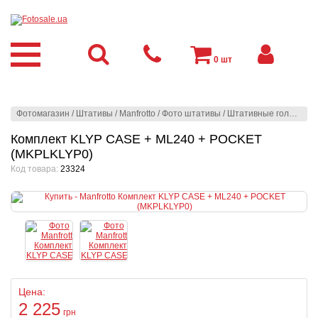
0
шт
Фотомагазин
/
Штативы
/
Manfrotto
/
Фото штативы
/
Штативные головы
/
Д
Комплект KLYP CASE + ML240 + POCKET
(MKPLKLYP0)
Код товара:
23324
Цена:
2 225
грн