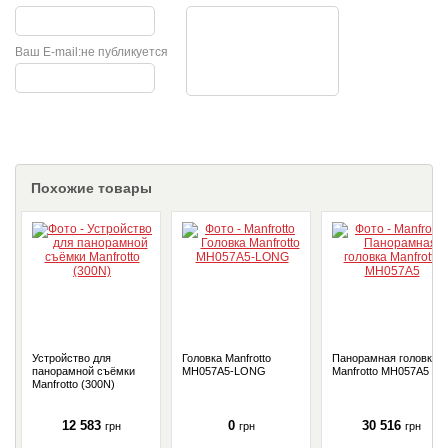
Ваш E-mail:
не публикуется
Похожие товары
Устройство для
Головка Manfrotto
Панорамная головка
панорамной съёмки
MH057A5-LONG
Manfrotto MH057A5
Manfrotto (300N)
12 583
0
30 516
грн
грн
грн