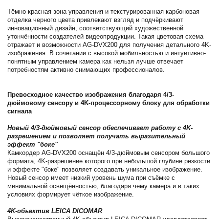
Тёмно-красная зона управления и текстурированная карбоновая
отделка черного цвета привлекают взгляд и подчёркивают
инновационный дизайн, соответствующий художественной
утончённости создателей видеопродукции. Такая цветовая схема
отражает и возможности AG-DVX200 для получения детального 4K-
изображения. В сочетании с высокой мобильностью и интуитивно-
понятным управлением камера как нельзя лучше отвечает
потребностям активно снимающих профессионалов.
Превосходное качество изображения благодаря 4/3-
дюймовому сенсору и 4K-процессорному блоку для обработки
сигнала
Новый 4/3-дюймовый сенсор обеспечивает работу с 4K-
разрешением и позволяет получать выразительный
эффект "боке"
Камкордер AG-DVX200 оснащён 4/3-дюймовым сенсором большого
формата, 4K-разрешение которого при небольшой глубине резкости
и эффекте "боке" позволяет создавать уникальное изображение.
Новый сенсор имеет низкий уровень шума при съёмке с
минимальной освещённостью, благодаря чему камера и в таких
условиях формирует чёткое изображение.
4K-объектив LEICA DICOMAR