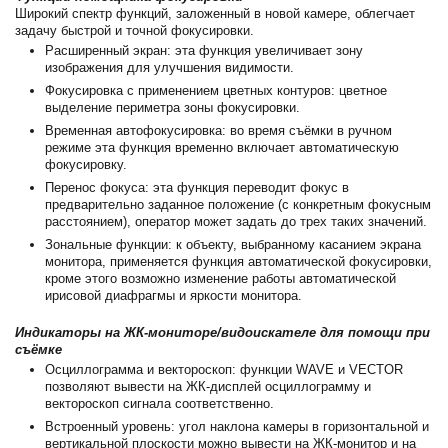
Широкий спектр функций, заложенный в новой камере, облегчает
задачу быстрой и точной фокусировки.
Расширенный экран: эта функция увеличивает зону
изображения для улучшения видимости.
Фокусировка с применением цветных контуров: цветное
выделение периметра зоны фокусировки.
Временная автофокусировка: во время съёмки в ручном
режиме эта функция временно включает автоматическую
фокусировку.
Перенос фокуса: эта функция переводит фокус в
предварительно заданное положение (с конкретным фокусным
расстоянием), оператор может задать до трех таких значений.
Зональные функции: к объекту, выбранному касанием экрана
монитора, применяется функция автоматической фокусировки,
кроме этого возможно изменение работы автоматической
ирисовой диафрагмы и яркости монитора.
Индикаторы на ЖК-мониторе/видоискателе для помощи при
съёмке
Осциллограмма и вектороскоп: функции WAVE и VECTOR
позволяют вывести на ЖК-дисплей осциллограмму и
вектороскоп сигнала соответственно.
Встроенный уровень: угол наклона камеры в горизонтальной и
вертикальной плоскости можно вывести на ЖК-монитор и на