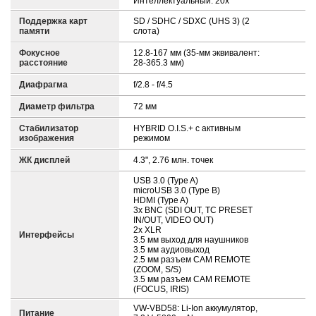
Интеллектуальный: 20x
Поддержка карт
SD / SDHC / SDXC (UHS 3) (2
памяти
слота)
Фокусное
12.8-167 мм (35-мм эквивалент:
расстояние
28-365.3 мм)
Диафрагма
f/2.8 - f/4.5
Диаметр фильтра
72 мм
Стабилизатор
HYBRID O.I.S.+ с активным
изображения
режимом
ЖК дисплей
4.3", 2.76 млн. точек
USB 3.0 (Type A)
microUSB 3.0 (Type B)
HDMI (Type A)
3x BNC (SDI OUT, TC PRESET
IN/OUT, VIDEO OUT)
2x XLR
Интерфейсы
3.5 мм выход для наушников
3.5 мм аудиовыход
2.5 мм разъем CAM REMOTE
(ZOOM, S/S)
3.5 мм разъем CAM REMOTE
(FOCUS, IRIS)
VW-VBD58: Li-Ion аккумулятор,
Питание