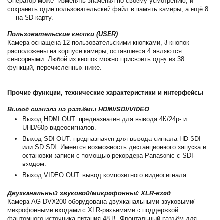
Оператор может изменять значения по своему усмотрению, и
сохранить один пользовательский файл в память камеры, а ещё 8
— на SD-карту.
Пользовательские кнопки (USER)
Камера оснащена 12 пользовательскими кнопками, 8 кнопок
расположены на корпусе камеры, оставшиеся 4 являются
сенсорными. Любой из кнопок можно присвоить одну из 38
функций, перечисленных ниже.
Прочие функции, технические характеристики и интерфейсы
Вывод сигнала на разъёмы HDMI/SDI/VIDEO
Выход HDMI OUT: предназначен для вывода 4K/24p- и
UHD/60p-видеосигналов.
Выход SDI OUT: предназначен для вывода сигнала HD SDI
или SD SDI. Имеется возможность дистанционного запуска и
остановки записи с помощью рекордера Panasonic с SDI-
входом.
Выход VIDEO OUT: вывод композитного видеосигнала.
Двухканальный звуковой/микрофонный XLR-вход
Камера AG-DVX200 оборудована двухканальными звуковыми/
микрофонными входами с XLR-разъемами с поддержкой
фантомного источника питания 48 В. Фронтальный разъём для