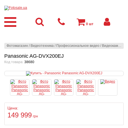
0
шт
Фотомагазин
/
Видеотехника
/
Профессиональное видео
/
Видеокамеры
/
Panasonic AG-DVX200EJ
Код товара:
38680
Цена:
149 999
грн