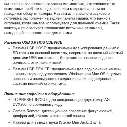
микрофона расположен за узлом его монтажа, что избавляет от
возможных проблем с подключением микрофона, если он
находится сбоку от камеры. Разъём для внешнего звукового
источника расположен на задней панели справа, что важно в
ситуации, когда камера используется для плечевой съёмки. Такая
конструкция облегчает отключение источника от камеры,
находящейся в положении для съёмки.
Разъёмы USB 3.0 HOST/DEVICE
Разъём USB HOST: предназначен для копирования данных с
SD-карты на внешний носитель, например, на внешний жёсткий
диск или USB-накопитель. Допускается воспроизведение
роликов с этих накопителей.
Разъём USB DEVICE: предназначен для подключения камеры
к компьютеру под управлением Windows или Mac OS с целью
переноса и последующего редактирования видеоданных в
системе нелинейного монтажа.
Прочие интерфейсы и оборудование
TC PRESET IN/OUT: для синхронизации двух камер AG-
DVX200 по временному коду.
Camera Remote: дистанционное правление фокусировкой,
диафрагмой, пуском и остановкой записи.
Разъём для вывода звука (Stereo Mini Jack, 1 шт.).