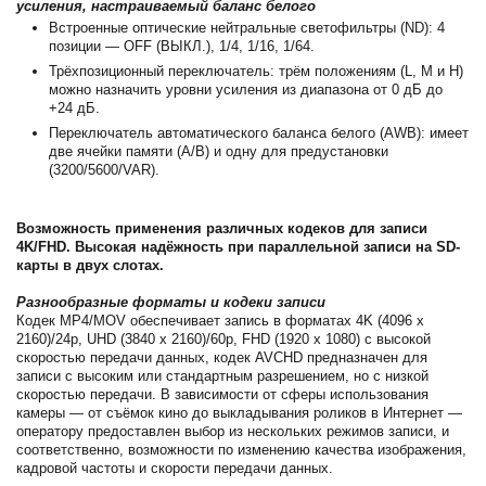
усиления, настраиваемый баланс белого
Встроенные оптические нейтральные светофильтры (ND): 4
позиции — OFF (ВЫКЛ.), 1/4, 1/16, 1/64.
Трёхпозиционный переключатель: трём положениям (L, M и H)
можно назначить уровни усиления из диапазона от 0 дБ до
+24 дБ.
Переключатель автоматического баланса белого (AWB): имеет
две ячейки памяти (A/B) и одну для предустановки
(3200/5600/VAR).
Возможность применения различных кодеков для записи
4K/FHD. Высокая надёжность при параллельной записи на SD-
карты в двух слотах.
Разнообразные форматы и кодеки записи
Кодек MP4/MOV обеспечивает запись в форматах 4K (4096 x
2160)/24p, UHD (3840 x 2160)/60p, FHD (1920 x 1080) с высокой
скоростью передачи данных, кодек AVCHD предназначен для
записи с высоким или стандартным разрешением, но с низкой
скоростью передачи. В зависимости от сферы использования
камеры — от съёмок кино до выкладывания роликов в Интернет —
оператору предоставлен выбор из нескольких режимов записи, и
соответственно, возможности по изменению качества изображения,
кадровой частоты и скорости передачи данных.