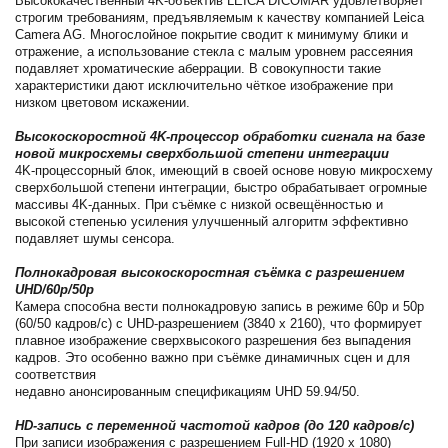
Высококачественный 4K-объектив LEICA DICOMAR удовлетворяет
строгим требованиям, предъявляемым к качеству компанией Leica
Camera AG. Многослойное покрытие сводит к минимуму блики и
отражение, а использование стекла с малым уровнем рассеяния
подавляет хроматические аберрации. В совокупности такие
характеристики дают исключительно чёткое изображение при
низком цветовом искажении.
Высокоскоростной 4K-процессор обработки сигнала на базе
новой микросхемы сверхбольшой степени интеграции
4K-процессорный блок, имеющий в своей основе новую микросхему
сверхбольшой степени интеграции, быстро обрабатывает огромные
массивы 4K-данных. При съёмке с низкой освещённостью и
высокой степенью усиления улучшенный алгоритм эффективно
подавляет шумы сенсора.
Полнокадровая высокоскоростная съёмка с разрешением
UHD/60p/50p
Камера способна вести полнокадровую запись в режиме 60p и 50p
(60/50 кадров/с) с UHD-разрешением (3840 x 2160), что формирует
плавное изображение сверхвысокого разрешения без выпадения
кадров. Это особенно важно при съёмке динамичных сцен и для
соответствия
недавно анонсированным спецификациям UHD 59.94/50.
HD-запись с переменной частотой кадров (до 120 кадров/с)
При записи изображения с разрешением Full-HD (1920 x 1080)