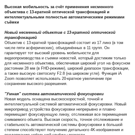
Высокая мобильность за счёт применения несменного
объектива с 13-кратной оптической трансфокацией и
интеллектуальными полностью автоматическими режимами
съёмки
Новый несменный объектив с 13-кратной оптической
трансфокацией
Объектив с 13-кратной трансфокацией состоит из 17 линз (в том
числе пяти асферических), объединённых в 11 групп. Он
гарантирует тот высокий уровень мобильности для
видеопроизводства и съемки новостей, который достижим только
для несменного объектива, обеспечивая широкий угол на фокусном
растоянии 28 мм (в FHD-режиме), широкий диапазон трансфокации,
а также высокую светосилу F2.8 (на широком угле). Функция iA
Zoom позволяет использовать 20-кратное увеличение при
сохранении высокого разрешения.
"Умная" система автоматической фокусировки
Новая модель оснащена высокоскоростной, точной и
интеллектуальной системой автоматической фокусировки. Новый
микропривод устройства фокусировки непрерывно и плавно
перемещает фокусирующую линзу, отслеживая все перемещения
снимаемого объекта. Высокая скорость, точное отслеживание и
стабильность автоматической системы фокусировки в большой
степени способствуют получению детального 4K-изображения и
поддержанию небольшой глубины резкости.