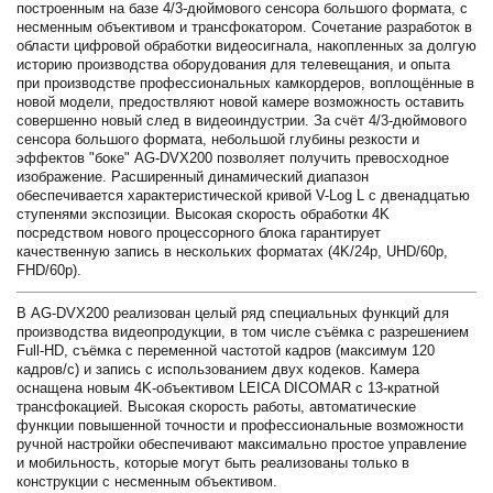
построенным на базе 4/3-дюймового сенсора большого формата, с
несменным объективом и трансфокатором. Сочетание разработок в
области цифровой обработки видеосигнала, накопленных за долгую
историю производства оборудования для телевещания, и опыта
при производстве профессиональных камкордеров, воплощённые в
новой модели, предоствляют новой камере возможность оставить
совершенно новый след в видеоиндустрии. За счёт 4/3-дюймового
сенсора большого формата, небольшой глубины резкости и
эффектов "боке" AG-DVX200 позволяет получить превосходное
изображение. Расширенный динамический диапазон
обеспечивается характеристической кривой V-Log L с двенадцатью
ступенями экспозиции. Высокая скорость обработки 4K
посредством нового процессорного блока гарантирует
качественную запись в нескольких форматах (4K/24p, UHD/60p,
FHD/60p).
В AG-DVX200 реализован целый ряд специальных функций для
производства видеопродукции, в том числе съёмка с разрешением
Full-HD, съёмка с переменной частотой кадров (максимум 120
кадров/с) и запись с использованием двух кодеков. Камера
оснащена новым 4K-объективом LEICA DICOMAR с 13-кратной
трансфокацией. Высокая скорость работы, автоматические
функции повышенной точности и профессиональные возможности
ручной настройки обеспечивают максимально простое управление
и мобильность, которые могут быть реализованы только в
конструкции с несменным объективом.