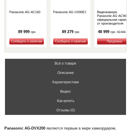
Panasonic AG-AC160
Panasonic AG-UX90EJ
Видеокамера
Panasonic AG-AC90
официальная гаранти
от производителя
89 999
89 279
48 999
46499
грн
грн
грн
грн
Купить
Купить
Купить
Всё о товаре
Описание
Характеристики
Видео
Как купить
Отзывы (0)
Panasonic AG-DVX200
является первым в мире камкордером,