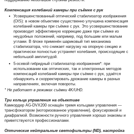
Компенсация колебаний камеры при съёмке с рук
Усовершенствованный оптический стабилизатор изображения
(OIS): в новом объективе существенно улучшена компенсация
колебаний камеры при съёмке с рук. Это усовершенствование
производит эффективную коррекцию даже при съёмке из
неудобных положений, например, под большим или малым
углами. В блоке применён шариковый тип механизма
стабилизатора, что снижает нагрузку на опорную секцию и
практически полностью устраняет колебания, происходящие с
небольшой амплитудой.
5-осевой гибридный стабилизатор изображения*: при
использовании как оптических, так и электронных методов
компенсаций колебаний камеры при съёмке с рук, удаётся
обнаружить и скорректировать дрожание камеры в разных
направлениях, включая повороты.
* Не работает в режимах съёмки 4K/UHD.
Три кольца управления на объективе
Камкордер AG-DVX200 оснащён тремя кольцами управления —
трансфокатором (моторизованное управление), фокусировкой и
диафрагмой. Возможности ручного управления хорошо знакомы и
приветствуются профессионалами.
Оптические нейтральные светофильтры (ND), настройка