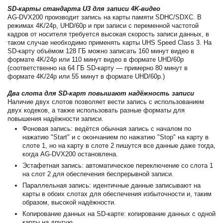
SD-карты стандарта U3 для записи 4K-видео
AG-DVX200 производит запись на карты памяти SDHC/SDXC. В
режимах 4K/24p, UHD/60p и при записи с переменной частотой
кадров от носителя требуется высокая скорость записи данных, в
таком случае необходимо применять карты UHS Speed Class 3. На
SD-карту объёмом 128 ГБ можно записать 160 минут видео в
формате 4K/24p или 110 минут видео в формате UHD/60p
(соответственно на 64 ГБ SD-карту — примерно 80 минут в
формате 4K/24p или 55 минут в формате UHD/60p.)
Два слота для SD-карт повышают надёжность записи
Наличие двух слотов позволяет вести запись с использованием
двух кодеков, а также использовать разные форматы для
повышения надёжности записи.
Фоновая запись: ведётся обычная запись с началом по
нажатию "Start" и с окончанием по нажатию "Stop" на карту в
слоте 1, но на карту в слоте 2 пишутся все данные даже тогда,
когда AG-DVX200 остановлена.
Эстафетная запись: автоматическое переключение со слота 1
на слот 2 для обеспечения беспрерывной записи.
Параллельная запись: идентичные данные записывают на
карты в обоих слотах для обеспечения избыточности и, таким
образом, высокой надёжности.
Копирование данных на SD-карте: копирование данных с одной
карты на другую.