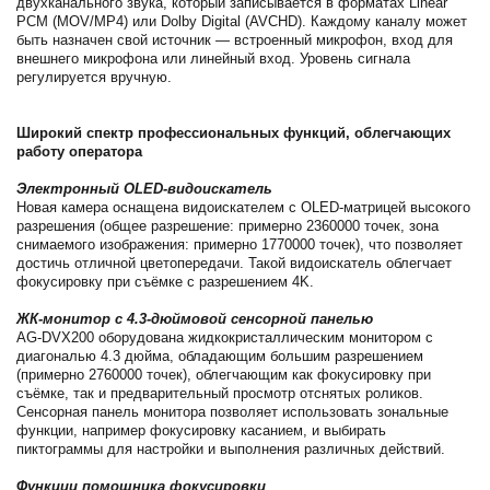
двухканального звука, который записывается в форматах Linear
PCM (MOV/MP4) или Dolby Digital (AVCHD). Каждому каналу может
быть назначен свой источник — встроенный микрофон, вход для
внешнего микрофона или линейный вход. Уровень сигнала
регулируется вручную.
Широкий спектр профессиональных функций, облегчающих
работу оператора
Электронный OLED-видоискатель
Новая камера оснащена видоискателем с OLED-матрицей высокого
разрешения (общее разрешение: примерно 2360000 точек, зона
снимаемого изображения: примерно 1770000 точек), что позволяет
достичь отличной цветопередачи. Такой видоискатель облегчает
фокусировку при съёмке с разрешением 4K.
ЖК-монитор с 4.3-дюймовой сенсорной панелью
AG-DVX200 оборудована жидкокристаллическим монитором с
диагональю 4.3 дюйма, обладающим большим разрешением
(примерно 2760000 точек), облегчающим как фокусировку при
съёмке, так и предварительный просмотр отснятых роликов.
Сенсорная панель монитора позволяет использовать зональные
функции, например фокусировку касанием, и выбирать
пиктограммы для настройки и выполнения различных действий.
Функции помощника фокусировки