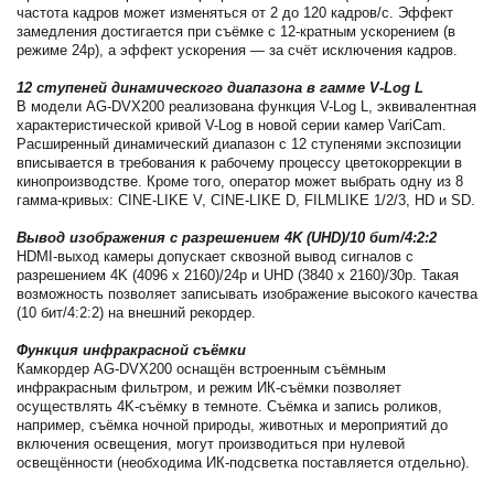
частота кадров может изменяться от 2 до 120 кадров/с. Эффект
замедления достигается при съёмке с 12-кратным ускорением (в
режиме 24p), а эффект ускорения — за счёт исключения кадров.
12 ступеней динамического диапазона в гамме V-Log L
В модели AG-DVX200 реализована функция V-Log L, эквивалентная
характеристической кривой V-Log в новой серии камер VariCam.
Расширенный динамический диапазон с 12 ступенями экспозиции
вписывается в требования к рабочему процессу цветокоррекции в
кинопроизводстве. Кроме того, оператор может выбрать одну из 8
гамма-кривых: CINE-LIKE V, CINE-LIKE D, FILMLIKE 1/2/3, HD и SD.
Вывод изображения с разрешением 4K (UHD)/10 бит/4:2:2
HDMI-выход камеры допускает сквозной вывод сигналов с
разрешением 4K (4096 x 2160)/24p и UHD (3840 x 2160)/30p. Такая
возможность позволяет записывать изображение высокого качества
(10 бит/4:2:2) на внешний рекордер.
Функция инфракрасной съёмки
Камкордер AG-DVX200 оснащён встроенным съёмным
инфракрасным фильтром, и режим ИК-съёмки позволяет
осуществлять 4K-съёмку в темноте. Съёмка и запись роликов,
например, съёмка ночной природы, животных и мероприятий до
включения освещения, могут производиться при нулевой
освещённости (необходима ИК-подсветка поставляется отдельно).