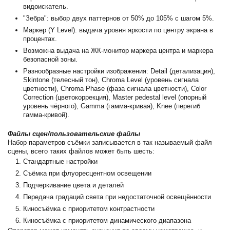
видоискатель.
"Зебра": выбор двух паттернов от 50% до 105% с шагом 5%.
Маркер (Y Level): выдача уровня яркости по центру экрана в
процентах.
Возможна выдача на ЖК-монитор маркера центра и маркера
безопасной зоны.
Разнообразные настройки изображения: Detail (детализация),
Skintone (телесный тон), Chroma Level (уровень сигнала
цветности), Chroma Phase (фаза сигнала цветности), Color
Correction (цветокоррекция), Master pedestal level (опорный
уровень чёрного), Gamma (гамма-кривая), Knee (перегиб
гамма-кривой).
Файлы сцен/пользовательские файлы
Набор параметров съёмки записывается в так называемый файл
сцены, всего таких файлов может быть шесть:
Стандартные настройки
Съёмка при флуоресцентном освещении
Подчеркивание цвета и деталей
Передача градаций света при недостаточной освещённости
Киносъёмка с приоритетом контрастности
Киносъёмка с приоритетом динамического диапазона