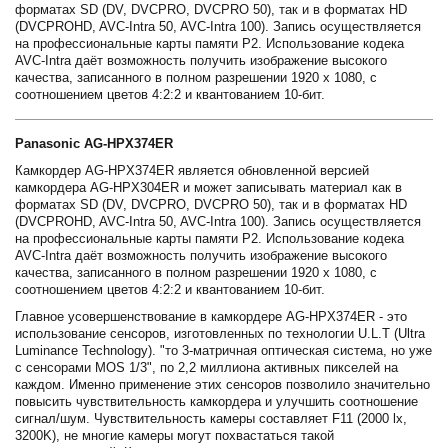
форматах SD (DV, DVCPRO, DVCPRO 50), так и в форматах HD
(DVCPROHD, AVC-Intra 50, AVC-Intra 100). Запись осуществляется
на профессиональные карты памяти Р2. Использование кодека
AVC-Intra даёт возможность получить изображение высокого
качества, записанного в полном разрешении 1920 х 1080, с
соотношением цветов 4:2:2 и квантованием 10-бит.
Panasonic AG-HPX374ER
Камкордер AG-HPX374ER является обновленной версией
камкордера AG-HPX304ER и может записывать материал как в
форматах SD (DV, DVCPRO, DVCPRO 50), так и в форматах HD
(DVCPROHD, AVC-Intra 50, AVC-Intra 100). Запись осуществляется
на профессиональные карты памяти Р2. Использование кодека
AVC-Intra даёт возможность получить изображение высокого
качества, записанного в полном разрешении 1920 х 1080, с
соотношением цветов 4:2:2 и квантованием 10-бит.
Главное усовершенствование в камкордере AG-HPX374ER - это
использование сенсоров, изготовленных по технологии U.L.T (Ultra
Luminance Technology). "то 3-матричная оптическая система, но уже
с сенсорами MOS 1/3", по 2,2 миллиона активных пикселей на
каждом. Именно применение этих сенсоров позволило значительно
повысить чувствительность камкордера и улучшить соотношение
сигнал/шум. Чувствительность камеры составляет F11 (2000 lx,
3200K), не многие камеры могут похвастаться такой