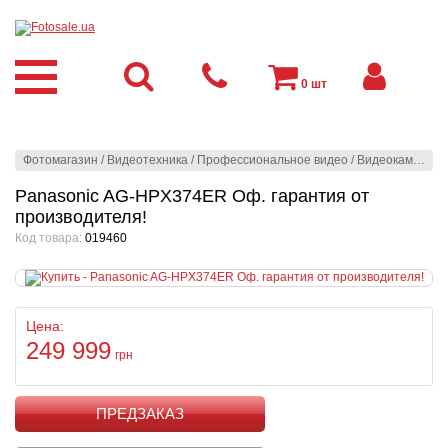
0
шт
Фотомагазин
/
Видеотехника
/
Профессиональное видео
/
Видеокамеры
/
Panasonic AG-HPX374ER Оф. гарантия от
производителя!
Код товара:
019460
Цена:
249 999
грн