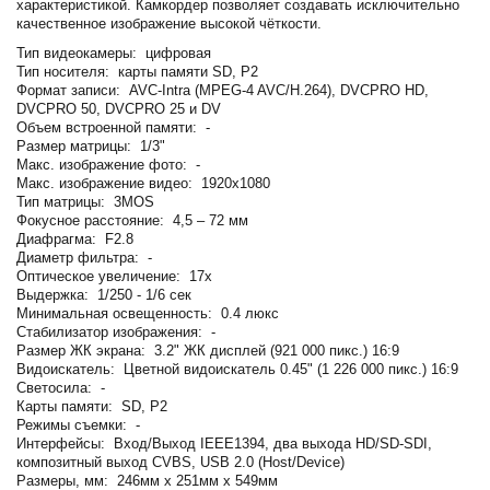
характеристикой. Камкордер позволяет создавать исключительно
качественное изображение высокой чёткости.
Тип видеокамеры: цифровая
Тип носителя: карты памяти SD, P2
Формат записи: AVC-Intra (MPEG-4 AVC/H.264), DVCPRO HD,
DVCPRO 50, DVCPRO 25 и DV
Объем встроенной памяти: -
Размер матрицы: 1/3"
Макс. изображение фото: -
Макс. изображение видео: 1920x1080
Тип матрицы: 3MOS
Фокусное расстояние: 4,5 – 72 мм
Диафрагма: F2.8
Диаметр фильтра: -
Оптическое увеличение: 17x
Выдержка: 1/250 - 1/6 сек
Минимальная освещенность: 0.4 люкс
Стабилизатор изображения: -
Размер ЖК экрана: 3.2" ЖК дисплей (921 000 пикс.) 16:9
Видоискатель: Цветной видоискатель 0.45" (1 226 000 пикс.) 16:9
Светосила: -
Карты памяти: SD, P2
Режимы съемки: -
Интерфейсы: Вход/Выход IEEE1394, два выхода HD/SD-SDI,
композитный выход CVBS, USB 2.0 (Host/Device)
Размеры, мм: 246мм х 251мм х 549мм