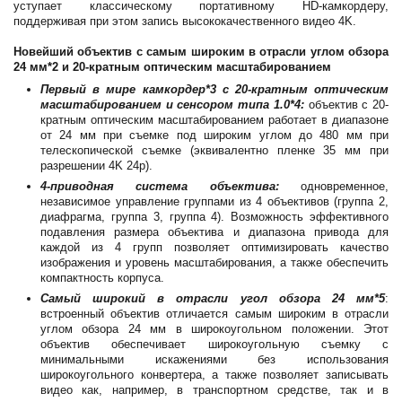
уступает классическому портативному HD-камкордеру,
поддерживая при этом запись высококачественного видео 4K.
Новейший объектив с самым широким в отрасли углом обзора
24 мм*2 и 20-кратным оптическим масштабированием
Первый в мире камкордер*3 с 20-кратным оптическим
масштабированием и сенсором типа 1.0*4:
объектив с 20-
кратным оптическим масштабированием работает в диапазоне
от 24 мм при съемке под широким углом до 480 мм при
телескопической съемке (эквивалентно пленке 35 мм при
разрешении 4K 24p).
4-приводная система объектива:
одновременное,
независимое управление группами из 4 объективов (группа 2,
диафрагма, группа 3, группа 4). Возможность эффективного
подавления размера объектива и диапазона привода для
каждой из 4 групп позволяет оптимизировать качество
изображения и уровень масштабирования, а также обеспечить
компактность корпуса.
Самый широкий в отрасли угол обзора 24 мм*5
:
встроенный объектив отличается самым широким в отрасли
углом обзора 24 мм в широкоугольном положении. Этот
объектив обеспечивает широкоугольную съемку с
минимальными искажениями без использования
широкоугольного конвертера, а также позволяет записывать
видео как, например, в транспортном средстве, так и в