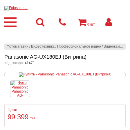
0
шт
Фотомагазин
/
Видеотехника
/
Профессиональное видео
/
Видеокамеры
/
Panasonic AG-UX180EJ (Витрина)
Код товара:
41471
Цена:
99 399
грн