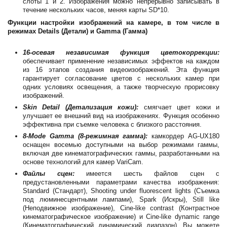
слоты 1 и 2. Изображения можно непрерывно записывать в
течение нескольких часов, меняя карты SD*10.
Функции настройки изображений на камере, в том числе в
режимах Details (Детали) и Gamma (Гамма)
16-осевая независимая функция цветокоррекции:
обеспечивает применение независимых эффектов на каждом
из 16 этапов создания видеоизображений. Эта функция
гарантирует согласование цветов с нескольких камер при
одних условиях освещения, а также творческую прорисовку
изображений.
Skin Detail (Детализация кожи):
смягчает цвет кожи и
улучшает ее внешний вид на изображениях. Функция особенно
эффективна при съемке человека с близкого расстояния.
8-Mode Gamma (8-режимная гамма):
камкордер AG-UX180
оснащен восемью доступными на выбор режимами гаммы,
включая две кинематографических гаммы, разработанными на
основе технологий для камер VariCam.
Файлы сцен:
имеется шесть файлов сцен с
предустановленными параметрами качества изображения:
Standard (Стандарт), Shooting under fluorescent lights (Съемка
под люминесцентными лампами), Spark (Искры), Still like
(Неподвижное изображение), Cine-like contrast (Контрастное
кинематографическое изображение) и Cine-like dynamic range
(Кинематографический динамический диапазон). Вы можете