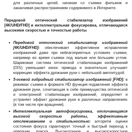
для различных целей, начиная со съемки фильмов и
заканчивая распространением содержимого в Интернете.
Передовой оптический стабилизатор изображений
[4K/UHD/FHD] и интеллектуальная фокусировка, отличающаяся
высокими скоростью и точностью работы
Передовой оптический стабилизатор изображений
[4K/UHD/FHD]:
обеспечивает эффективное исправление
изображений даже при неблагоприятных условиях съемки,
например во время съемки под малым или большим углом.
Шариковая система оптической стабилизации изображений
(OIS) уменьшает износ привода и значительно улучшает
коррекцию эффекта дрожания руки с небольшой амплитудой.
5-осевой гибридный стабилизатор изображений [FHD]:
в
режимах съемки в формате HD функция подавления эффекта
дрожания руки, сочетающая в себе преимущества оптической
и электронной стабилизации изображений, определяет и
устраняет эффект дрожания руки в различных направлениях
(в том числе при вращении).
Интеллектуальная автофокусировка, отличающаяся
высокой скоростью работы, эффективным
отслеживанием и стабильностью:
алгоритм оценки
состояния фокуса гарантирует точный и быстрый переход к
операции поиска. Высокоточное и высокоскоростное