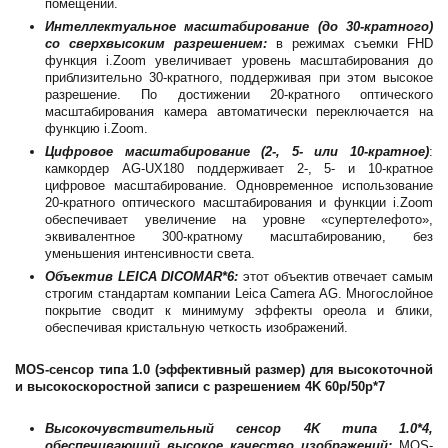
помещении.
Интеллектуальное масштабирование (до 30-кратного)
со сверхвысоким разрешением:
в режимах съемки FHD
функция i.Zoom увеличивает уровень масштабирования до
приблизительно 30-кратного, поддерживая при этом высокое
разрешение. По достижении 20-кратного оптического
масштабирования камера автоматически переключается на
функцию i.Zoom.
Цифровое масштабирование (2-, 5- или 10-кратное)
:
камкордер AG-UX180 поддерживает 2-, 5- и 10-кратное
цифровое масштабирование. Одновременное использование
20-кратного оптического масштабирования и функции i.Zoom
обеспечивает увеличение на уровне «супертелефото»,
эквивалентное 300-кратному масштабированию, без
уменьшения интенсивности света.
Объектив LEICA DICOMAR*6:
этот объектив отвечает самым
строгим стандартам компании Leica Camera AG. Многослойное
покрытие сводит к минимуму эффекты ореола и блики,
обеспечивая кристальную четкость изображений.
MOS-сенсор типа 1.0 (эффективный размер) для высокоточной
и высокоскоростной записи с разрешением 4K 60p/50p*7
Высокочувствительный сенсор 4K типа 1.0*4,
обеспечивающий высокое качество изображений:
MOS-