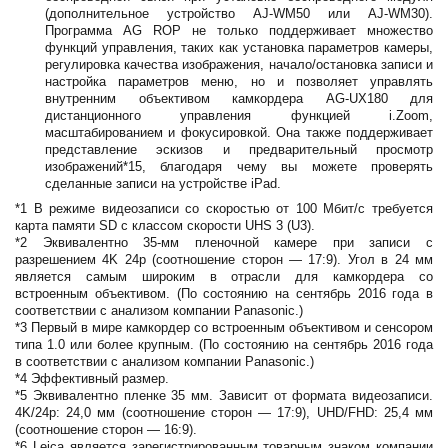
(дополнительное устройство AJ-WM50 или AJ-WM30).
Программа AG ROP не только поддерживает множество
функций управления, таких как установка параметров камеры,
регулировка качества изображения, начало/остановка записи и
настройка параметров меню, но и позволяет управлять
внутренним объективом камкордера AG-UX180 для
дистанционного управления функцией i.Zoom,
масштабированием и фокусировкой. Она также поддерживает
представление эскизов и предварительный просмотр
изображений*15, благодаря чему вы можете проверять
сделанные записи на устройстве iPad.
*1 В режиме видеозаписи со скоростью от 100 Мбит/с требуется
карта памяти SD с классом скорости UHS 3 (U3).
*2 Эквивалентно 35-мм пленочной камере при записи с
разрешением 4K 24p (соотношение сторон — 17:9). Угол в 24 мм
является самым широким в отрасли для камкордера со
встроенным объективом. (По состоянию на сентябрь 2016 года в
соответствии с анализом компании Panasonic.)
*3 Первый в мире камкордер со встроенным объективом и сенсором
типа 1.0 или более крупным. (По состоянию на сентябрь 2016 года
в соответствии с анализом компании Panasonic.)
*4 Эффективный размер.
*5 Эквивалентно пленке 35 мм. Зависит от формата видеозаписи.
4K/24p: 24,0 мм (соотношение сторон — 17:9), UHD/FHD: 25,4 мм
(соотношение сторон — 16:9).
*6 Leica является зарегистрированным товарным знаком компании