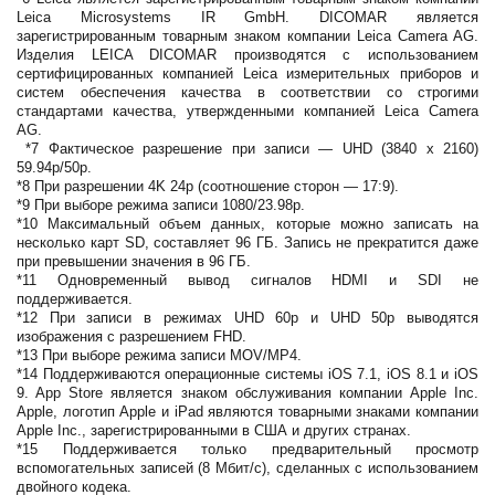
Leica Microsystems IR GmbH. DICOMAR является
зарегистрированным товарным знаком компании Leica Camera AG.
Изделия LEICA DICOMAR производятся с использованием
сертифицированных компанией Leica измерительных приборов и
систем обеспечения качества в соответствии со строгими
стандартами качества, утвержденными компанией Leica Camera
AG.
*7 Фактическое разрешение при записи — UHD (3840 x 2160)
59.94p/50p.
*8 При разрешении 4K 24p (соотношение сторон — 17:9).
*9 При выборе режима записи 1080/23.98p.
*10 Максимальный объем данных, которые можно записать на
несколько карт SD, составляет 96 ГБ. Запись не прекратится даже
при превышении значения в 96 ГБ.
*11 Одновременный вывод сигналов HDMI и SDI не
поддерживается.
*12 При записи в режимах UHD 60p и UHD 50p выводятся
изображения с разрешением FHD.
*13 При выборе режима записи MOV/MP4.
*14 Поддерживаются операционные системы iOS 7.1, iOS 8.1 и iOS
9. App Store является знаком обслуживания компании Apple Inc.
Apple, логотип Apple и iPad являются товарными знаками компании
Apple Inc., зарегистрированными в США и других странах.
*15 Поддерживается только предварительный просмотр
вспомогательных записей (8 Мбит/с), сделанных с использованием
двойного кодека.