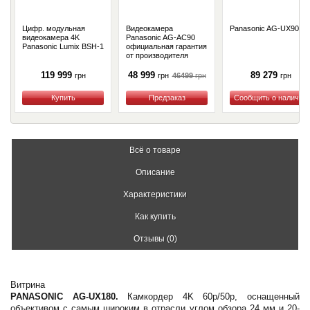
Цифр. модульная
Видеокамера
Panasonic AG-UX90EJ
видеокамера 4K
Panasonic AG-AC90
Panasonic Lumix BSH-1
официальная гарантия
от производителя
119 999
48 999
89 279
46499
грн
грн
грн
грн
Купить
Купить
Купить
Всё о товаре
Описание
Характеристики
Как купить
Отзывы (0)
Витрина
PANASONIC AG-UX180.
Камкордер 4K 60p/50p, оснащенный
объективом с самым широким в отрасли углом обзора 24 мм и 20-