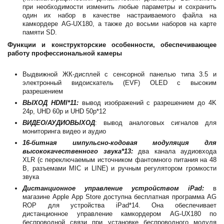
при необходимости изменить любые параметры и сохранить
один их набор в качестве настраиваемого файла на
камкордере AG-UX180, а также до восьми наборов на карте
памяти SD.
Функции и конструкторские особенности, обеспечивающее
работу профессиональной камеры
Выдвижной ЖК-дисплей с сенсорной панелью типа 3.5 и
электронный видоискатель (EVF) OLED с высоким
разрешением
ВЫХОД HDMI*11:
вывод изображений с разрешением до 4K
24p, UHD 60p и UHD 50p*12
ВИДЕО/АУДИОВЫХОД
: вывод аналоговых сигналов для
мониторинга видео и аудио
16-битная импульсно-кодовая модуляция для
высококачественного звука*13:
два канала аудиовхода
XLR (с переключаемым источником фантомного питания на 48
В, разъемами MIC и LINE) и ручным регулятором громкости
звука
Дистанционное управление устройством iPad:
в
магазине Apple App Store доступна бесплатная программа AG
ROP для устройства iPad*14. Она обеспечивает
дистанционное управление камкордером AG-UX180 по
беспроводной связи при установке беспроводного модуля