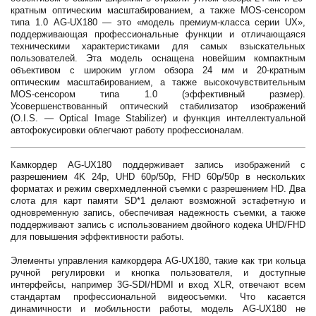
кратным оптическим масштабированием, а также MOS-сенсором
типа 1.0 AG-UX180 — это «модель премиум-класса серии UX»,
поддерживающая профессиональные функции и отличающаяся
техническими характеристиками для самых взыскательных
пользователей. Эта модель оснащена новейшим компактным
объективом с широким углом обзора 24 мм и 20-кратным
оптическим масштабированием, а также высокочувствительным
MOS-сенсором типа 1.0 (эффективный размер).
Усовершенствованный оптический стабилизатор изображений
(O.I.S. — Optical Image Stabilizer) и функция интеллектуальной
автофокусировки облегчают работу профессионалам.
Камкордер AG-UX180 поддерживает запись изображений с
разрешением 4K 24p, UHD 60p/50p, FHD 60p/50p в нескольких
форматах и режим сверхмедленной съемки с разрешением HD. Два
слота для карт памяти SD*1 делают возможной эстафетную и
одновременную запись, обеспечивая надежность съемки, а также
поддерживают запись с использованием двойного кодека UHD/FHD
для повышения эффективности работы.
Элементы управления камкордера AG-UX180, такие как три кольца
ручной регулировки и кнопка пользователя, и доступные
интерфейсы, например 3G-SDI/HDMI и вход XLR, отвечают всем
стандартам профессиональной видеосъемки. Что касается
динамичности и мобильности работы, модель AG-UX180 не