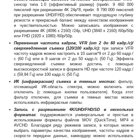
сенсор типа 1.0 (эффективный размер) (прибл. 9 460 000
пикселей при разрешении 4K 24p*8, прибл. 8 790 000 пикселей
при разрешении UHD/FHD) обеспечивает подходящую глубину
резкости и прекрасный баланс между качеством изображения
и чувствительностью. Можно записывать изображения с
разрешением 4K (4096 x 2160) /24p, UHD (3840 x 2160) /60p/50p
или FHD (1920 x 1080) /60p/50p.
Переменная частота кадров, VFR (от 2 до 60 кадр./с)/
сверхмедленная съемка (120/100 кадр./с):
при записи VFR
частоту кадров можно настроить в 10 шагов*9 от 2 до 60 кадр./
с (60 Гц) или в 9 шагов от 2 до 50 кадр./с (50 Гц). Эффекта
сверхмедленной съемки можно достичь с помощью
высокоскоростной записи в формате HD при частоте 120 кадр./
с (59,94 Гц) или 100 кадр./с (50 Гц).
ИК (инфракрасная) съемка в темных местах:
фильтр,
отсекающий ИК-область спектра, можно включить или
отключить (с помощью кнопки пользователя). Когда этот
фильтр отключен, для съемки в темных местах можно
использовать инфракрасные лампы.
Запись с разрешением 4K/UHD/FHD/SD в нескольких
форматах
: поддерживаются универсальные и простые в
использовании форматы файлов MOV (QuickTime), MP4 и
AVCHD. Благодаря ряду режимов записи, в которых можно
выбрать параметры качества изображения, частоты кадров и
скорости передачи данных, камкордер можно использовать