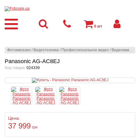
0
шт
Фотомагазин
/
Видеотехника
/
Профессиональное видео
/
Видеокамеры
/
Panasonic AG-AC8EJ
Код товара:
024339
Цена:
37 999
грн