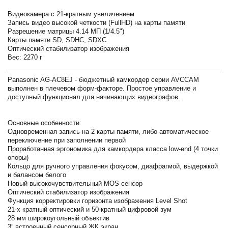
Видеокамера с 21-кратным увеличением
Запись видео высокой четкости (FullHD) на карты памяти
Разрешение матрицы 4.14 МП (1/4.5")
Карты памяти SD, SDHC, SDXC
Оптический стабилизатор изображения
Вес: 2270 г
Panasonic AG-AC8EJ - бюджетный камкордер серии AVCCAM
выполнен в плечевом форм-факторе. Простое управление и
доступный функционал для начинающих видеографов.
Основные особенности:
Одновременная запись на 2 карты памяти, либо автоматическое
переключение при заполнении первой
Проработанная эргономика для камкордера класса low-end (4 точки
опоры)
Кольцо для ручного управления фокусом, диафрагмой, выдержкой
и балансом белого
Новый высокочувствительный MOS сенсор
Оптический стабилизатор изображения
Функция корректировки горизонта изображения Level Shot
21-х кратный оптический и 50-кратный цифровой зум
28 мм широкоугольный объектив
3” встроенный сенсорный ЖК экран