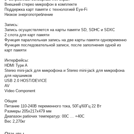
Внешний стерео микрофон в комплекте
Поддержка карт памяти с технологией Eye-Fi
Низкое энергопотребление
Запись:
Запись осуществляется на карты памяти SD, SDHC и SDXC
2 слота для карт памяти
Функция параллельная запись на две карты памяти одновременно
Функция последовательной записи, после заполнения одной из
карт памяти
Интерфейсы:
HDMI Type A
Stereo mini-jack для микрофона и Stereo mini-jack для микрофона
для наушников
USB 2.0 HOST/DEVICE
AV
Video Component
Общее
Питание 110-240В переменного тока, 50Гц/60Гц 22 Вт
Размеры 205x217x479 мм
Диапазон рабочих температур: 00C … +40C
Вес 2,270кг
Отзывы