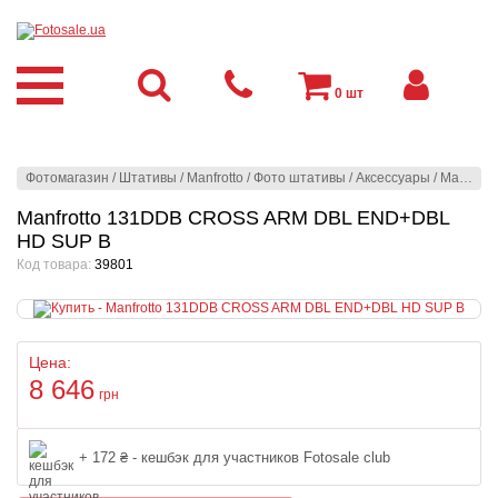
0
шт
Фотомагазин
/
Штативы
/
Manfrotto
/
Фото штативы
/
Аксессуары
/
Manfrotto 131DDB CROSS ARM DBL END+DBL HD SUP B
Manfrotto 131DDB CROSS ARM DBL END+DBL
HD SUP B
Код товара:
39801
Цена:
8 646
грн
+ 172 ₴ - кешбэк для участников Fotosale club