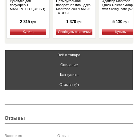
Рукоядка для
Прямоугольная
Адаптер Manfrotto
полусферы
поворотная площадка
Quick Release Adapter
MANFROTTO (319SH)
Manfrotto 200PLARCH-
with Sliding Plate (577)
14 RECT.
ARCHITECTURAL
(200PLARCH-14)
2 315
1 370
5 130
грн
грн
грн
Купить
Купить
Купить
Всё о товаре
Описание
Как купить
Отзывы (0)
Отзывы
Ваше имя:
Отзыв: