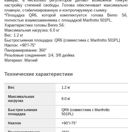
камеры, а несколько регуляторов делают возможной тонкую
настройку степеней свободы. Голова обеспечивает максимально
плавную, стабилизированную и контролируемую съемку.
*Площадка QR6, которой комплектуется голова Benro S6,
полностью взаимозаменяема с площадкой Manfrotto 501PL.
Характеристики головы Benro S6:
Максимальная нагрузка: 6.0 кг
Вес: 1.2 кг
Быстросъемная площадка: QR6 (совместима с Manfrotto 501PL)
Наклон: +90°/-75°
Панорамирование: 360°
Резьбовые соединения: 1/4, 3/8 дюйма
Материал: Магний
Технические характеристики
Вес
1.2 кг
Максимальная
6.0 кг
нагрузка
Быстросъемная
QR6 (совместима с Manfrotto
площадка
501PL)
Наклон
+90°/-75°