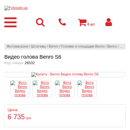
0
шт
Фотомагазин
/
Штативы
/
Benro
/
Головки и площадки Benro
/
Benro
/
Видео
Видео голова Benro S6
Код товара:
26532
Цена:
6 735
грн