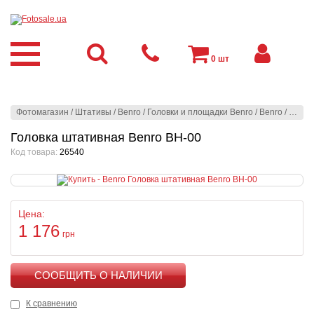
0
шт
Фотомагазин
/
Штативы
/
Benro
/
Головки и площадки Benro
/
Benro
/
Голов
Головка штативная Benro BH-00
Код товара:
26540
Цена:
1 176
грн
КУПИТЬ
К сравнению