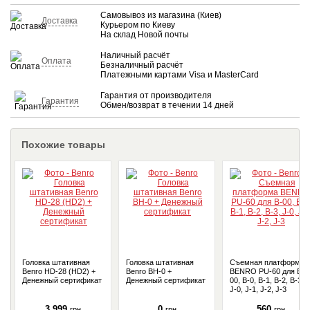
Самовывоз из магазина (Киев)
Доставка
Курьером по Киеву
На склад Новой почты
Наличный расчёт
Оплата
Безналичный расчёт
Платежными картами Visa и MasterCard
Гарантия от производителя
Гарантия
Обмен/возврат в течении 14 дней
Похожие товары
Головка штативная
Головка штативная
Съемная платформа
Benro HD-28 (HD2) +
Benro BH-0 +
BENRO PU-60 для B-
Денежный сертификат
Денежный сертификат
00, B-0, B-1, B-2, B-3,
J-0, J-1, J-2, J-3
3 999
0
560
грн
грн
грн