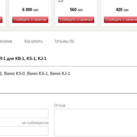
J-2
6 000
560
420
грн
грн
грн
Купить
Купить
Купить
исание
Как купить
Отзывы (0)
1 для KB-1, KS-1, KJ-1
, Benro KS-0, Benro KS-1, Benro KJ-1
Отзыв:
не публикуется