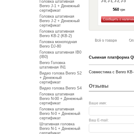
Головка штативная
J-0, J-1, J-2, J-3
Benro J-1 + Денежный
560
грн
сертификат
Головка штативная
Benro J-2 + Денежный
сертификат
Купить
Головка штативная
Benro KB-2 (KB-2)
Всё о товаре
Оп
Головка моноподная
Benro DJ-80
Головка штативная IB0
(IB0)
Съемная платформа QR-
Benro Головка
штативная IN1
Cовместима с Benro KB-1
Видео голова Benro S2
+ Денежный
сертификат
Отзывы
Видео голова Benro S4
Головка штативная
Benro N-00 + Денежный
сертификат
Ваше имя:
Головка штативная
Benro N-0 + Денежный
сертификат
Ваш E-mail:
Штативная головка
Benro N-1 + Денежный
сертификат