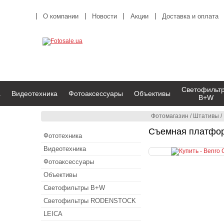
О компании
Новости
Акции
Доставка и оплата
Светофильт
а
Видеотехника
Фотоаксессуары
Объективы
B+W
Фотомагазин
/
Штативы
/
Съемная платформ
Фототехника
Видеотехника
Фотоаксессуары
Объективы
Светофильтры B+W
Светофильтры RODENSTOCK
LEICA