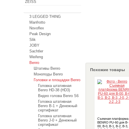
ZEISS
Штативы
3 LEGGED THING
Manfrotto
Novoflex
Peak Design
Slik
JOBY
Sachtler
Weifeng
Benro
Штативы Benro
Похожие товары
Моноподы Benro
Головки и площадки Benro
Головка штативная
Benro HD-38 (HD3)
Видео голова Benro S6
Головка штативная
Benro B-1 + Денежный
сертификат
Головка штативная
Съемная платформа
Benro J-0 + Денежный
BENRO PU-60 для B-
сертификат
00, B-0, B-1, B-2, B-3,