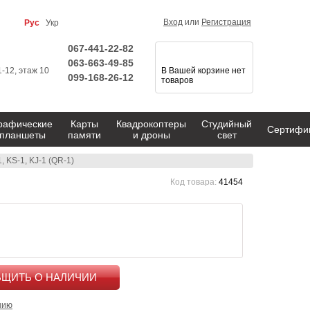
Вход
или
Регистрация
Рус
Укр
067-441-22-82
063-663-49-85
1-12, этаж 10
В Вашей корзине нет
099-168-26-12
товаров
рафические
Карты
Квадрокоптеры
Студийный
Сертифи
планшеты
памяти
и дроны
свет
 KS-1, KJ-1 (QR-1)
Код товара:
41454
КУПИТЬ
нию