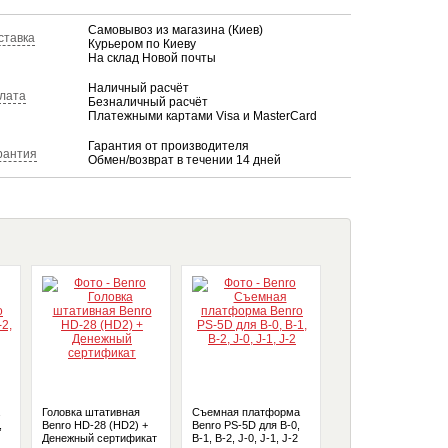
Самовывоз из магазина (Киев)
ставка
Курьером по Киеву
На склад Новой почты
Наличный расчёт
лата
Безналичный расчёт
Платежными картами Visa и MasterCard
Гарантия от производителя
рантия
Обмен/возврат в течении 14 дней
Головка штативная
Съемная платформа
Головка штативная
,
Benro HD-28 (HD2) +
Benro PS-5D для B-0,
Benro N-0 + Денежн
Денежный сертификат
B-1, B-2, J-0, J-1, J-2
сертификат