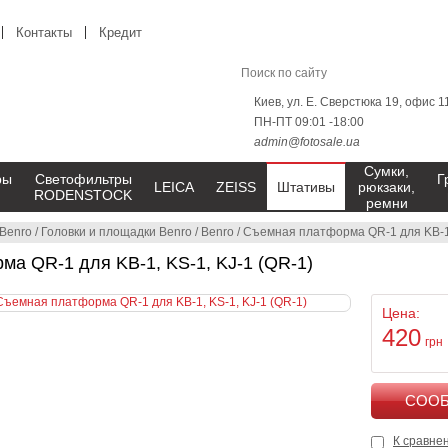
Контакты
Кредит
Киев, ул. Е. Сверстюка 19, офис 1
ПН-ПТ 09:01 -18:00
admin@fotosale.ua
Сумки,
ры
Светофильтры
Г
LEICA
ZEISS
Штативы
рюкзаки,
RODENSTOCK
ремни
Benro
/
Головки и площадки Benro
/
Benro
/
Съемная платформа QR-1 для KB-1,
а QR-1 для KB-1, KS-1, KJ-1 (QR-1)
Цена:
420
грн
К сравне