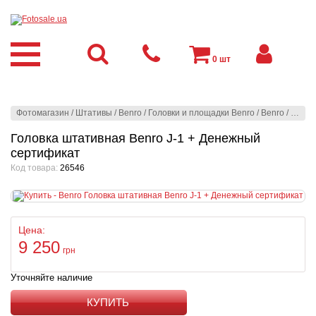
0
шт
Фотомагазин
/
Штативы
/
Benro
/
Головки и площадки Benro
/
Benro
/
Голов
Головка штативная Benro J-1 + Денежный
сертификат
Код товара:
26546
Цена:
9 250
грн
Уточняйте наличие
КУПИТЬ