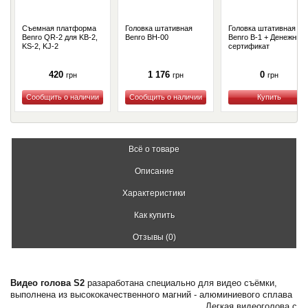
Съемная платформа
Головка штативная
Головка штативная
Benro QR-2 для KB-2,
Benro BH-00
Benro B-1 + Денежный
KS-2, KJ-2
сертификат
420
1 176
0
грн
грн
грн
Купить
Купить
Купить
Всё о товаре
Описание
Характеристики
Как купить
Отзывы (0)
Видео голова S2
разаработана специально для видео съёмки,
выполнена из высококачественного магний - алюминиевого сплава
Легкая видеоголова с