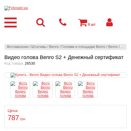
0
шт
Фотомагазин
/
Штативы
/
Benro
/
Головки и площадки Benro
/
Benro
/
Видео
Видео голова Benro S2 + Денежный сертификат
Код товара:
26530
Цена:
787
грн