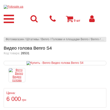
0
шт
Фотомагазин
/
Штативы
/
Benro
/
Головки и площадки Benro
/
Benro
/
Видео
Видео голова Benro S4
Код товара:
26531
Цена:
6 000
грн