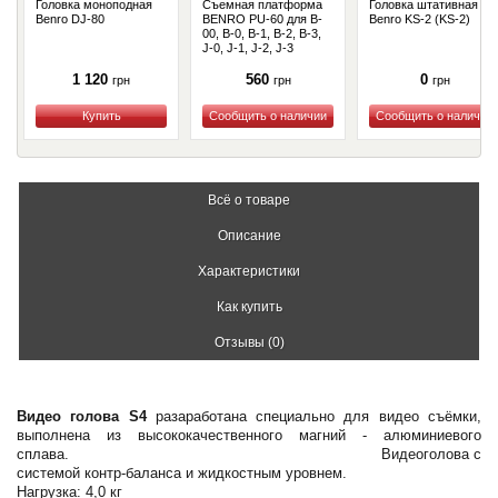
Головка моноподная
Съемная платформа
Головка штативная
Benro DJ-80
BENRO PU-60 для B-
Benro KS-2 (KS-2)
00, B-0, B-1, B-2, B-3,
J-0, J-1, J-2, J-3
1 120
560
0
грн
грн
грн
Купить
Купить
Купить
Всё о товаре
Описание
Характеристики
Как купить
Отзывы (0)
Видео голова S4
разаработана специально для видео съёмки,
выполнена из высококачественного магний - алюминиевого
сплава. Видеоголова с
системой контр-баланса и жидкостным уровнем.
Нагрузка: 4,0 кг