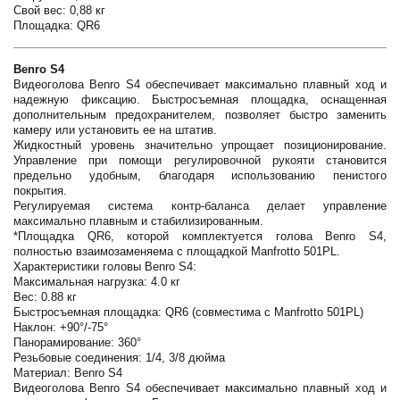
Свой вес: 0,88 кг
Площадка: QR6
Benro S4
Видеоголова Benro S4 обеспечивает максимально плавный ход и
надежную фиксацию. Быстросъемная площадка, оснащенная
дополнительным предохранителем, позволяет быстро заменить
камеру или установить ее на штатив.
Жидкостный уровень значительно упрощает позиционирование.
Управление при помощи регулировочной рукояти становится
предельно удобным, благодаря использованию пенистого
покрытия.
Регулируемая система контр-баланса делает управление
максимально плавным и стабилизированным.
*Площадка QR6, которой комплектуется голова Benro S4,
полностью взаимозаменяема с площадкой Manfrotto 501PL.
Характеристики головы Benro S4:
Максимальная нагрузка: 4.0 кг
Вес: 0.88 кг
Быстросъемная площадка: QR6 (совместима с Manfrotto 501PL)
Наклон: +90°/-75°
Панорамирование: 360°
Резьбовые соединения: 1/4, 3/8 дюйма
Материал: Benro S4
Видеоголова Benro S4 обеспечивает максимально плавный ход и