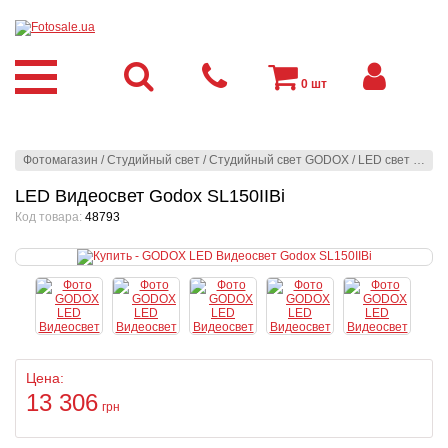
0
шт
Фотомагазин
/
Студийный свет
/
Студийный свет GODOX
/
LED свет
/
Студ
LED Видеосвет Godox SL150IIBi
Код товара:
48793
Цена:
13 306
грн