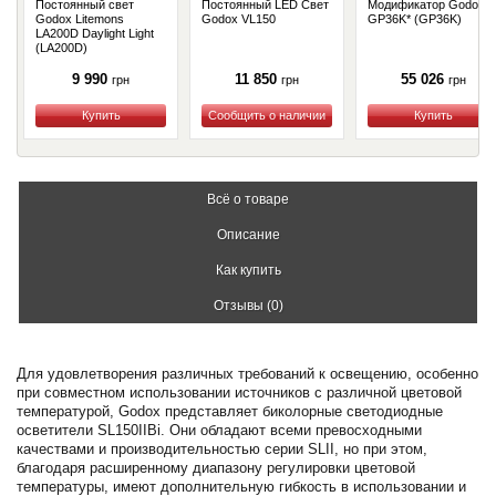
Постоянный свет
Постоянный LED Свет
Модификатор Godox
Godox Litemons
Godox VL150
GP36K* (GP36K)
LA200D Daylight Light
(LA200D)
9 990
11 850
55 026
грн
грн
грн
Купить
Купить
Купить
Всё о товаре
Описание
Как купить
Отзывы (0)
Для удовлетворения различных требований к освещению, особенно
при совместном использовании источников с различной цветовой
температурой, Godox представляет биколорные светодиодные
осветители SL150IIBi. Они обладают всеми превосходными
качествами и производительностью серии SLII, но при этом,
благодаря расширенному диапазону регулировки цветовой
температуры, имеют дополнительную гибкость в использовании и