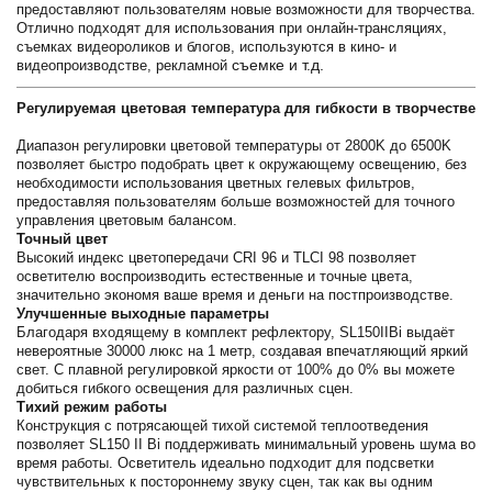
предоставляют пользователям новые возможности для творчества.
Отлично подходят для использования при онлайн-трансляциях,
съемках видеороликов и блогов, используются в кино- и
съемке и т.д.
видеопроизводстве, рекламной
Регулируемая цветовая температура для гибкости в творчестве
Диапазон регулировки цветовой температуры от 2800K до 6500K
позволяет быстро подобрать цвет к окружающему освещению, без
необходимости использования цветных гелевых фильтров,
предоставляя пользователям больше возможностей для точного
управления цветовым балансом.
Точный цвет
Высокий индекс цветопередачи CRI 96 и TLCI 98 позволяет
осветителю воспроизводить естественные и точные цвета,
значительно экономя ваше время и деньги на постпроизводстве.
Улучшенные выходные параметры
Благодаря входящему в комплект рефлектору, SL150IIBi выдаёт
невероятные 30000 люкс на 1 метр, создавая впечатляющий яркий
свет. С плавной регулировкой яркости от 100% до 0% вы можете
добиться гибкого освещения для различных сцен.
Тихий режим работы
Конструкция с потрясающей тихой системой теплоотведения
позволяет SL150 II Bi поддерживать минимальный уровень шума во
время работы. Осветитель идеально подходит для подсветки
чувствительных к постороннему звуку сцен, так как вы одним