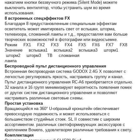
нажатием кнопки беззвучного режима (Silent Mode) можете
выключить вентилятор, чтобы устранить шум во время
использования.
8 встроенных спецэффектов FX
Благодаря 8 предустановленным специальным эффектам
осветитель может имитировать свет от вспышки, шторма,
телевизора, сломанной лампы и т.д., предоставляя вам больше
творческих возможностей в фотографии или видеосъемке.
Режим FX1 FX2 FX3 FX4 FX5 FX6 FX7 FX8
Значение вспышка1 вспышка2 вспышка3 шторм1
шторм2 шторм3 ТВ сломанная
лампа
Беспроводной пульт дистанционного управления
Встроенная беспроводная система GODOХ 2.4G X позволяет с
легкостью регулировать яркость, настраивать группу и канал.
Пульт дистанционного управления RC-А6 приобретается отдельно.
32 канала и 16 групп минимизируют вероятность появления помех
от других систем дистанционного управления и позволяют
настраивать различные световые схемы.
Простая установка
Вращающийся на 360° U-образный кронштейн обеспечивает
превосходную подвижность и может использоваться с
большинством студийных стоек. SL II совместим с широким
ассортиментом. различных светоформирующих аксессуаров с
креплением Bowens, удовлетворяя различные требования к свету.
Комплектация