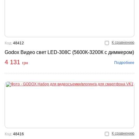
К сравнению
Код:
48412
Godox Видео свет LED-308C (5600К-3200К с диммером)
4 131
Подробнее
грн
К сравнению
Код:
48416