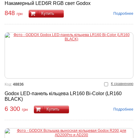
Накамерный LED6R RGB свет Godox
848
Купить
Подробнее
грн
К сравнению
Код:
48836
Godox LED-панель кільцева LR160 Bi-Color (LR160
BLACK)
6 300
Купить
Подробнее
грн