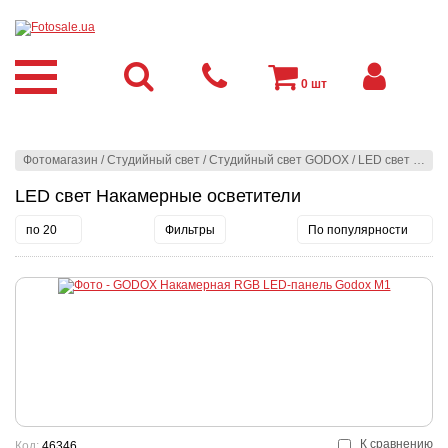
0
шт
Фотомагазин
/
Студийный свет
/
Студийный свет GODOX
/
LED свет
/
Нака
LED свет Накамерные осветители
по 20
Фильтры
По популярности
К сравнению
Код:
46346