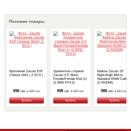
Похожие товары
Крепление Zacuto EVF
Удлинитель стержня
Кабель Zacuto 18"
Cheese Stick ( Z-ECS )
Zacuto 4.5" Black
Right Angle Mini to
Female/Female Rod (1)
Standard HDMI Cable
(Z-BRE-FF4.5)
(Z-RHDMI)
898
898
988
1 437
грн
1 437
грн
1 617
грн
грн
грн
грн
Купить
Купить
Купить