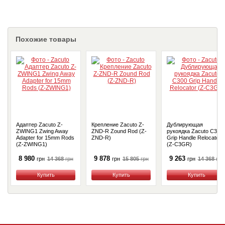
Похожие товары
Адаптер Zacuto Z-
Крепление Zacuto Z-
Дублирующая
ZWING1 Zwing Away
ZND-R Zound Rod (Z-
рукоядка Zacuto C300
Adapter for 15mm Rods
ZND-R)
Grip Handle Relocator
(Z-ZWING1)
(Z-C3GR)
8 980
9 878
9 263
14 368
грн
15 805
грн
14 368
грн
грн
грн
грн
Купить
Купить
Купить