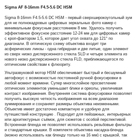
Sigma AF 8-16mm F4.5-5.6 DC HSM
Sigma 8-16mm F4.5-5.6 DC HSM - первый сверхширокоугольный зум
для не полнокадровых цифровых зеркальных фото камер с
минимальным фокусным расстоянием 8 мм. Удалось получить
эффективное фокусное расстояние 12-24 мм для цифровых камер
с кроп-фактором 1,5, которое дает угол охвата до 121° по
диагонали. В оптическую схему объектива входит три
асферических линзы - одна гибридная и две литые, один элемент
из сверх низко дисперсионного стекла SLD и четыре элемента из
нового низко дисперсионного стекла FLD, приближающегося по
оптическим свойствам к флюориту.
Ультразвуковой мотор HSM обеспечивает быстрый и бесшумный
автофокус с возможностью постоянной ручной фокусировки в
любой момент времени. Супер многослойное просветление
оптических элементов уменьшает блики и ореолы, увеличивая
контраст изображения. Внутренняя система фокусировки позволяет
получить высокую четкость изображения на всем диапазоне
зуммирования и сохраняет размеры объектива неизменными.
Объектив имеет достаточно компактную и удобную для
путешествий конструкцию . Подходит для пейзажных, интерьерных
или архитектурных съёмок, для сюжетов с особой перспективой.
Встроенная бленда не позволяет использовать резьбовые фильтры
и стандартные крышки. В комплекте объектива насадка-бленда
(можно использовать как бленду только на 16 мм) с крышкой, так