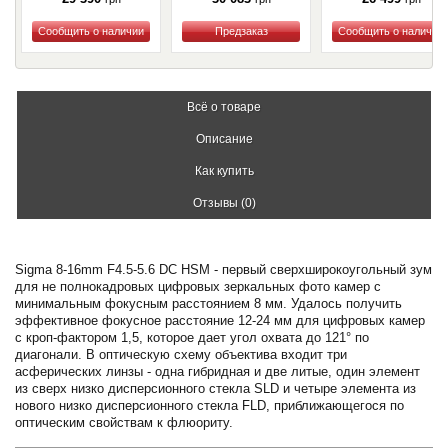
Купить
Купить
Купить
Всё о товаре
Описание
Как купить
Отзывы (0)
Sigma 8-16mm F4.5-5.6 DC HSM - первый сверхширокоугольный зум
для не полнокадровых цифровых зеркальных фото камер с
минимальным фокусным расстоянием 8 мм. Удалось получить
эффективное фокусное расстояние 12-24 мм для цифровых камер
с кроп-фактором 1,5, которое дает угол охвата до 121° по
диагонали. В оптическую схему объектива входит три
асферических линзы - одна гибридная и две литые, один элемент
из сверх низко дисперсионного стекла SLD и четыре элемента из
нового низко дисперсионного стекла FLD, приближающегося по
оптическим свойствам к флюориту.