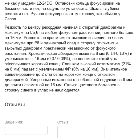
же как у модели 12-24DG. Остановки кольца фокусировки на
бесконечности нет, на ощупь не установить. Шкалы глубины
резкости нет. Ручная фокусировка в ту сторону, как обычно у
Canon.
Резкость по центру рекордная начиная с открытой диафрагмы и
максимум на f/5,6 на любом фокусном расстоянии, немного больше
на 16 мм. Резкость по краям имеет высокое значение на явном
максимуме при f/8 и одинаковый спад в сторону открытых и
закрытых диафрагм практически независимо от фокусного
расстояния. Хроматические аберрации выше на 8 мм (0,14-0,18%) и
уменьшаются к 16 мм (0,07-0,09%), но вспомните какой угол
обеспечивает короткий конец. Слишком высокий астигматизм (21%
на 8 мм) падает с увеличением ФР (6% на 16 мм). Значительное
виньетирование до 2 стопов на коротком конце с открытой
диафрагмой. Умеренные искажения от небольшой подушки на 8 мм
до почти незаметной на 16 мм. Сдвига цветового балланса в
сторону синего в углах не наблюдается.
Отзывы
Ваше имя:
Отзыв: