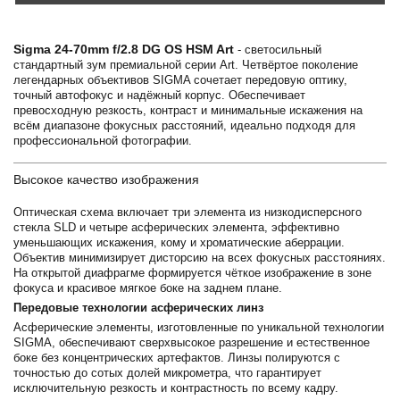
Sigma 24-70mm f/2.8 DG OS HSM Art
- светосильный
стандартный зум премиальной серии Art. Четвёртое поколение
легендарных объективов SIGMA сочетает передовую оптику,
точный автофокус и надёжный корпус. Обеспечивает
превосходную резкость, контраст и минимальные искажения на
всём диапазоне фокусных расстояний, идеально подходя для
профессиональной фотографии.
Высокое качество изображения
Оптическая схема включает три элемента из низкодисперсного
стекла SLD и четыре асферических элемента, эффективно
уменьшающих искажения, кому и хроматические аберрации.
Объектив минимизирует дисторсию на всех фокусных расстояниях.
На открытой диафрагме формируется чёткое изображение в зоне
фокуса и красивое мягкое боке на заднем плане.
Передовые технологии асферических линз
Асферические элементы, изготовленные по уникальной технологии
SIGMA, обеспечивают сверхвысокое разрешение и естественное
боке без концентрических артефактов. Линзы полируются с
точностью до сотых долей микрометра, что гарантирует
исключительную резкость и контрастность по всему кадру.