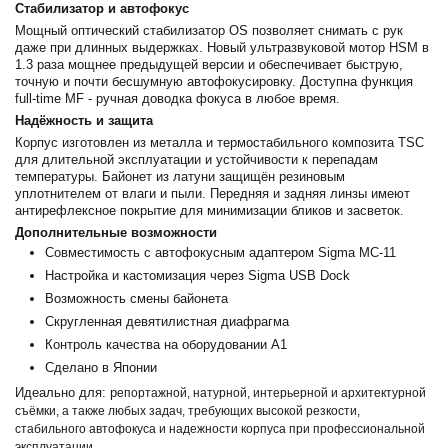
Стабилизатор и автофокус
Мощный оптический стабилизатор OS позволяет снимать с рук
даже при длинных выдержках. Новый ультразвуковой мотор HSM в
1.3 раза мощнее предыдущей версии и обеспечивает быструю,
точную и почти бесшумную автофокусировку. Доступна функция
full-time MF - ручная доводка фокуса в любое время.
Надёжность и защита
Корпус изготовлен из металла и термостабильного композита TSC
для длительной эксплуатации и устойчивости к перепадам
температуры. Байонет из латуни защищён резиновым
уплотнителем от влаги и пыли. Передняя и задняя линзы имеют
антирефлексное покрытие для минимизации бликов и засветок.
Дополнительные возможности
Совместимость с автофокусным адаптером Sigma MC-11
Настройка и кастомизация через Sigma USB Dock
Возможность смены байонета
Скругленная девятилистная диафрагма
Контроль качества на оборудовании A1
Сделано в Японии
Идеально для: р
епортажной, натурной, интерьерной и архитектурной
съёмки, а также любых задач, требующих высокой резкости,
стабильного автофокуса и надежности корпуса при профессиональной
эксплуатации.