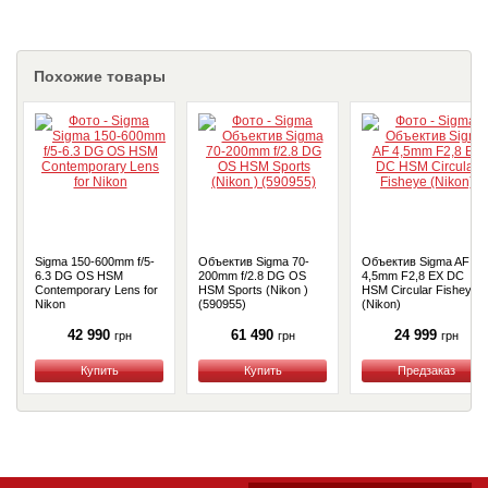
Похожие товары
Sigma 150-600mm f/5-
Объектив Sigma 70-
Объектив Sigma AF
6.3 DG OS HSM
200mm f/2.8 DG OS
4,5mm F2,8 EX DС
Contemporary Lens for
HSM Sports (Nikon )
HSM Circular Fisheye
Nikon
(590955)
(Nikon)
42 990
61 490
24 999
грн
грн
грн
Купить
Купить
Купить