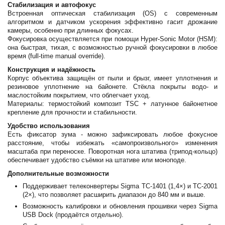
Стабилизация и автофокус
Встроенная оптическая стабилизация (OS) с современным
алгоритмом и датчиком ускорения эффективно гасит дрожание
камеры, особенно при длинных фокусах.
Фокусировка осуществляется при помощи Hyper-Sonic Motor (HSM):
она быстрая, тихая, с возможностью ручной фокусировки в любое
время (full-time manual override).
Конструкция и надёжность
Корпус объектива защищён от пыли и брызг, имеет уплотнения и
резиновое уплотнение на байонете. Стёкла покрыты водо- и
маслостойким покрытием, что облегчает уход.
Материалы: термостойкий композит TSC + латунное байонетное
крепление для прочности и стабильности.
Удобство использования
Есть фиксатор зума - можно зафиксировать любое фокусное
расстояние, чтобы избежать «самопроизвольного» изменения
масштаба при переноске. Поворотная нога штатива (трипод-кольцо)
обеспечивает удобство съёмки на штативе или моноподе.
Дополнительные возможности
Поддерживает телеконвертеры Sigma TC-1401 (1,4×) и TC-2001
(2×), что позволяет расширить диапазон до 840 мм и выше.
Возможность калибровки и обновления прошивки через Sigma
USB Dock (продаётся отдельно).