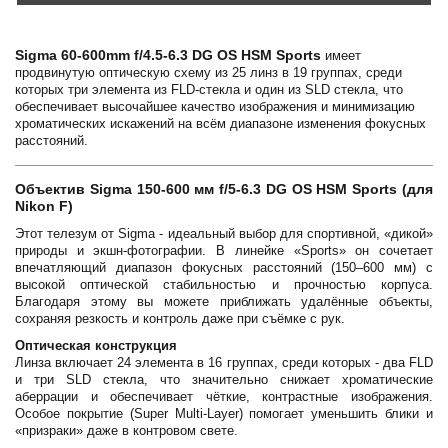
Sigma 60-600mm f/4.5-6.3 DG OS HSM Sports
имеет
продвинутую оптическую схему из 25 линз в 19 группах, среди
которых три элемента из FLD-стекла и один из SLD стекла, что
обеспечивает высочайшее качество изображения и минимизацию
хроматических искажений на всём диапазоне изменения фокусных
расстояний.
Объектив Sigma 150-600 мм f/5-6.3 DG OS HSM Sports (для
Nikon F)
Этот телезум от Sigma - идеальный выбор для спортивной, «дикой»
природы и экшн-фотографии. В линейке «Sports» он сочетает
впечатляющий диапазон фокусных расстояний (150–600 мм) с
высокой оптической стабильностью и прочностью корпуса.
Благодаря этому вы можете приближать удалённые объекты,
сохраняя резкость и контроль даже при съёмке с рук.
Оптическая конструкция
Линза включает 24 элемента в 16 группах, среди которых - два FLD
и три SLD стекла, что значительно снижает хроматические
аберрации и обеспечивает чёткие, контрастные изображения.
Особое покрытие (Super Multi-Layer) помогает уменьшить блики и
«призраки» даже в контровом свете.