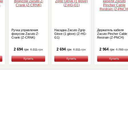
Ручка управления
Насадка Zacuto Zgrip
Держатель кабеля
фокусом Zacuto Z-
Glove (1 glove) (Z-HG-
Zacuto Pincher Cable
Crank (Z-CRNK)
G1)
Restrain (Z-PNCH)
2 694
2 694
2 964
4 311
грн
4 311
грн
4 760
гр
грн
грн
грн
Купить
Купить
Купить