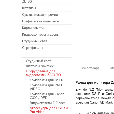
ZEISS
Штативы
Сумки, рюкзаки, ремни
Графические планшеты
Карты памяти
Квадрокоптеры и дроны
Студийный свет
Сертификаты
SALE
Студийный свет
Штативы Novoflex
Всё о товаре
Оп
Оборудование для
видеосъемки ZACUTO
Комплекты для DSLR
Рамка для монитора Zac
Комплекты для PRO
VIDEO
Z-Finder 3.2 "Монтажн
экранами DSLR и Gorill
Комплекты для Canon
C300 / RED
переключаться между 
включая Canon 5D Mark I
Видоискатели Z-Finder
Аксессуары для DSLR и
Pro Video
Алюминиевый кар