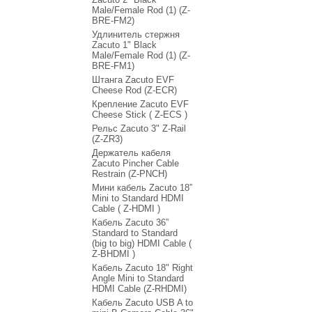
Male/Female Rod (1) (Z-
BRE-FM2)
Удлинитель стержня
Zacuto 1" Black
Male/Female Rod (1) (Z-
BRE-FM1)
Штанга Zacuto EVF
Cheese Rod (Z-ECR)
Крепление Zacuto EVF
Cheese Stick ( Z-ECS )
Рельс Zacuto 3" Z-Rail
(Z-ZR3)
Держатель кабеля
Zacuto Pincher Cable
Restrain (Z-PNCH)
Мини кабель Zacuto 18”
Mini to Standard HDMI
Cable ( Z-HDMI )
Кабель Zacuto 36”
Standard to Standard
(big to big) HDMI Cable (
Z-BHDMI )
Кабель Zacuto 18" Right
Angle Mini to Standard
HDMI Cable (Z-RHDMI)
Кабель Zacuto USB A to