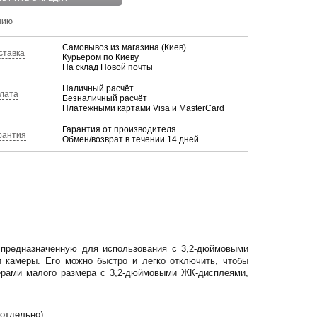
нию
Самовывоз из магазина (Киев)
ставка
Курьером по Киеву
На склад Новой почты
Наличный расчёт
лата
Безналичный расчёт
Платежными картами Visa и MasterCard
Гарантия от производителя
рантия
Обмен/возврат в течении 14 дней
 предназначенную для использования с 3,2-дюймовыми
ти камеры.
Его можно быстро и легко отключить, чтобы
ерами малого размера с 3,2-дюймовыми ЖК-дисплеями,
 отдельно)