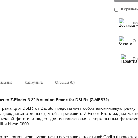
К сравне
До
Оп
Га
исание
Как купить
Отзывы (0)
uto Z-Finder 3.2" Mounting Frame for DSLRs (Z-MFS32)
ая рама для DSLR от Zacuto представляет собой алюминиевую рамку,
a (продается отдельно), чтобы прикрепить Z-Finder Pro к задней час
съемкой фото или видео.
Для использования с зеркальными фотокам
II и Nikon D800
кас должен использоваться в сочетании с пластиной Gorilla (продается