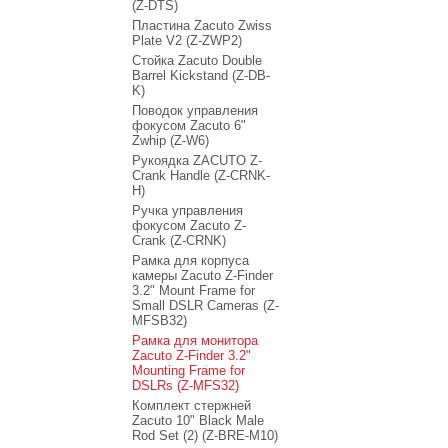
(Z-DTS)
Пластина Zacuto Zwiss
Plate V2 (Z-ZWP2)
Стойка Zacuto Double
Barrel Kickstand (Z-DB-
K)
Поводок управления
фокусом Zacuto 6"
Zwhip (Z-W6)
Рукоядка ZACUTO Z-
Crank Handle (Z-CRNK-
H)
Ручка управления
фокусом Zacuto Z-
Crank (Z-CRNK)
Рамка для корпуса
камеры Zacuto Z-Finder
3.2" Mount Frame for
Small DSLR Cameras (Z-
MFSB32)
Рамка для монитора
Zacuto Z-Finder 3.2"
Mounting Frame for
DSLRs (Z-MFS32)
Комплект стержней
Zacuto 10" Black Male
Rod Set (2) (Z-BRE-M10)