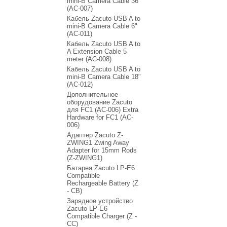
mini-B Camera Cable 36"
(AC-007)
Кабель Zacuto USB A to
mini-B Camera Cable 6"
(AC-011)
Кабель Zacuto USB A to
A Extension Cable 5
meter (AC-008)
Кабель Zacuto USB A to
mini-B Camera Cable 18"
(AC-012)
Дополнительное
оборудование Zacuto
для FC1 (AC-006) Extra
Hardware for FC1 (AC-
006)
Адаптер Zacuto Z-
ZWING1 Zwing Away
Adapter for 15mm Rods
(Z-ZWING1)
Батарея Zacuto LP-E6
Compatible
Rechargeable Battery (Z
- CB)
Зарядное устройство
Zacuto LP-E6
Compatible Charger (Z -
CC)