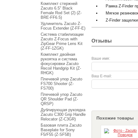
Комплект стержней
Рамка Z-Finder п
Zacuto 6.5" Black
Female Rod Set (2) (Z-
Мягкое резиново
BRE-FF6.5)
Z-Finder защелк
Удлинитель Zacuto Z-
Focus Extender (Z-FF-E)
Система стабилизации
Zacuto Z-Focus with
Отзывы
ZipGear Prime Lens Kit
(Z-FF-1ZGK)
Комплект двойная
Ваше имя:
рукоятка и система
фокусировки Zacuto
Recoil Handgrip Kit (Z-
RHGK)
Ваш E-mail:
Плечевой упор Zacuto
FS700 Shooter (Z-
FS700)
Плечевой упор Zacuto
QR Shoulder Pad (Z-
QRSP)
Дублирующая рукоядка
Zacuto C300 Grip Handle
Похожие товары
Relocator (Z-C3GR)
Базовая плита Zacuto
Baseplate for Sony
F5/F55 (Z-SF5B)