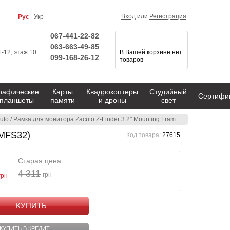
Вход
или
Регистрация
Рус
Укр
067-441-22-82
063-663-49-85
1-12, этаж 10
В Вашей корзине нет
099-168-26-12
товаров
рафические
Карты
Квадрокоптеры
Студийный
Сертифи
планшеты
памяти
и дроны
свет
uto
/
Рамка для монитора Zacuto Z-Finder 3.2" Mounting Frame for DSLRs (Z-MFS32)
-MFS32)
Код товара:
27615
Старая цена:
4 311
грн
грн
КУПИТЬ
КУПИТЬ В КРЕДИТ