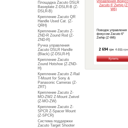
Площадка Zacuto DSLR
Baseplate Z-DSLR-B (Z-
DSLR-B)
Крепление Zacuto QR
Handle Used Cat. (Z-
QRH)
Поводок управления
Крепление Zacuto Z-
фокусом Zacuto 6"
ZND-R Zound Rod (Z-
Zwhip (Z-W6)
ZND-R)
Ручка управления
2 694
Zacuto DSLR Handle
4 311
грн
грн
(Black) (Z-DSLR-H)
Купить
Крепление Zacuto
Zound Hotshoe (Z-ZND-
H)
Крепление Zacuto Z-Rail
T-Mount for Sony &
Panasonic Cameras (Z-
ZRT)
Крепление Zacuto Z-
MO-ZW2 Z-Mount Zwivel
(Z-MO-ZW)
Крепление Zacuto Z-
SPCR Z-Spacer Mount
(Z-SPCR)
Система поддержки
Zacuto Target Shooter