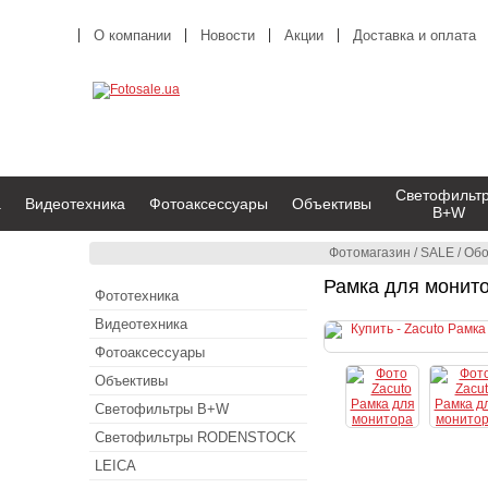
О компании
Новости
Акции
Доставка и оплата
Светофильт
а
Видеотехника
Фотоаксессуары
Объективы
B+W
Фотомагазин
/
SALE
/
Обо
Рамка для монито
Фототехника
Видеотехника
Фотоаксессуары
Объективы
Светофильтры B+W
Светофильтры RODENSTOCK
LEICA