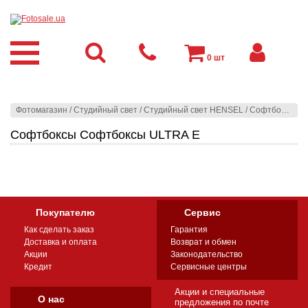
0
шт
Фотомагазин
/
Студийный свет
/
Студийный свет HENSEL
/
Софтбоксы
/
С
Софтбоксы Софтбоксы ULTRA E
Покупателю
Сервис
Как сделать заказ
Гарантия
Доставка и оплата
Возврат и обмен
Акции
Законодательство
Кредит
Сервисные центры
Акции и специальные
О нас
предложения по почте