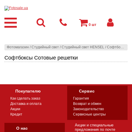
0
шт
Фотомагазин
/
Студийный свет
/
Студийный свет HENSEL
/
Софтбоксы
/
С
Софтбоксы Сотовые решетки
Покупателю
Сервис
Как сделать заказ
Гарантия
Доставка и оплата
Возврат и обмен
Акции
Законодательство
Кредит
Сервисные центры
Акции и специальные
О нас
предложения по почте