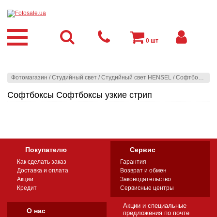
0
шт
Фотомагазин
/
Студийный свет
/
Студийный свет HENSEL
/
Софтбоксы
/
С
Софтбоксы Софтбоксы узкие стрип
Покупателю
Сервис
Как сделать заказ
Гарантия
Доставка и оплата
Возврат и обмен
Акции
Законодательство
Кредит
Сервисные центры
Акции и специальные
О нас
предложения по почте