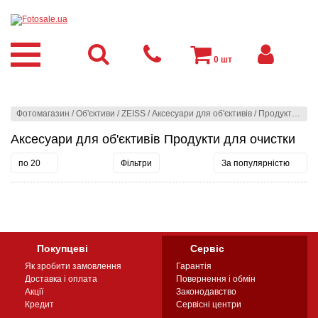
0
шт
Фотомагазин
/
Об'єктиви
/
ZEISS
/
Аксесуари для об'єктивів
/
Продукти для очистки
Аксесуари для об'єктивів Продукти для очистки
по 20
Фільтри
За популярністю
Покупцеві
Сервіс
Як зробити замовлення
Гарантія
Доставка і оплата
Повернення і обмін
Акції
Законодавство
Кредит
Сервісні центри