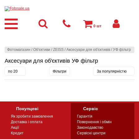
0
шт
Фотомагазин
/
Об'єктиви
/
ZEISS
/
Аксесуари для об'єктивів
/
УФ фільтр
Аксесуари для об'єктивів УФ фільтр
по 20
Фільтри
За популярністю
Покупцеві
Сервіс
Як зробити замовлення
Гарантія
Доставка і оплата
Повернення і обмін
Акції
Законодавство
Кредит
Сервісні центри