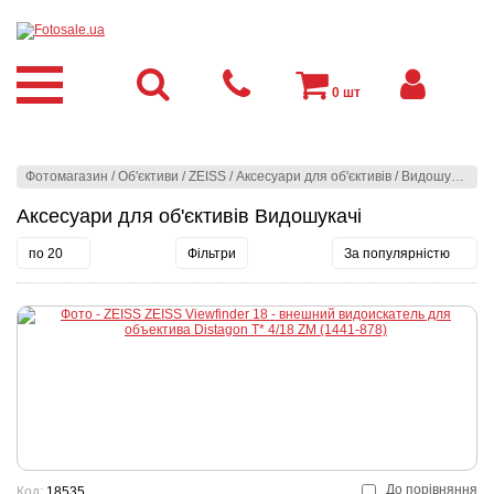
0
шт
Фотомагазин
/
Об'єктиви
/
ZEISS
/
Аксесуари для об'єктивів
/
Видошукачі
Аксесуари для об'єктивів Видошукачі
по 20
Фільтри
За популярністю
До порівняння
Код:
18535