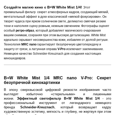
Создайте магию кино с B+W White Mist 1/4!
Этот
премиальный фильтр секрет атмосферных кадров, создающий мягкий,
мечтательный эффект в духе классической «мягкой фокусировки». Он
творит чудеса при ярком солнечном свете, деликатно смягчая резкие
тени и наполняя сцену ровным, нежным свечением. Фотографы оценят
особый
ретро-образ
, который добавляет магического очарования
вашим снимкам, сохраняя при этом высокую детализацию. White Mist
идеально скрывает несовершенства кожи, избавляя от долгой ретуши.
Технология
MRC nano
гарантирует безупречную цветопередачу и
защиту от грязи, а латунная оправа
V-Pro
исключает заклинивание.
Немецкое качество Schneider-Kreuznach для создания настоящих
киношедевров.
B+W White Mist 1/4 MRC nano V-Pro: Секрет
безупречной кинокартинки
В эпоху сверхвысокой цифровой резкости изображения часто
выглядят избыточно «стерильными» и лишенными
жизни.
Эффектный светофильтр B+W White Mist 1/4
- это
профессиональный инструмент от легендарного немецкого
бренда
Schneider-Kreuznach
, который возвращает кадру
художественную эстетику, мягкость и глубину, не жертвуя при этом