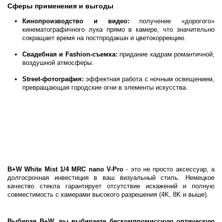
Сферы применения и выгоды
Кинопроизводство и видео:
получение «дорогого»
кинематографичного лука прямо в камере, что значительно
сокращает время на постпродакшн и цветокоррекцию.
Свадебная и Fashion-съемка:
придание кадрам романтичной,
воздушной атмосферы.
Street-фотография:
эффектная работа с ночным освещением,
превращающая городские огни в элементы искусства.
B+W White Mist 1/4 MRC nano V-Pro
- это не просто аксессуар, а
долгосрочная инвестиция в ваш визуальный стиль. Немецкое
качество стекла гарантирует отсутствие искажений и полную
совместимость с камерами высокого разрешения (4K, 8K и выше).
Выбирая B+W, вы выбираете бескомпромиссную оптическую