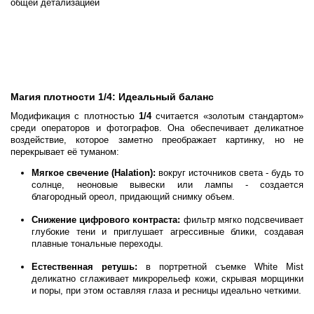
общей детализацией
Магия плотности 1/4: Идеальный баланс
Модификация с плотностью
1/4
считается «золотым стандартом»
среди операторов и фотографов. Она обеспечивает деликатное
воздействие, которое заметно преображает картинку, но не
перекрывает её туманом:
Мягкое свечение (Halation):
вокруг источников света - будь то
солнце, неоновые вывески или лампы - создается
благородный ореол, придающий снимку объем.
Снижение цифрового контраста:
фильтр мягко подсвечивает
глубокие тени и приглушает агрессивные блики, создавая
плавные тональные переходы.
Естественная ретушь:
в портретной съемке White Mist
деликатно сглаживает микрорельеф кожи, скрывая морщинки
и поры, при этом оставляя глаза и ресницы идеально четкими.