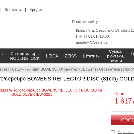
Контакты
Кредит
Киев, ул. Е. Сверстюка 19, офис 1
ПН-ПТ 09:01 -18:00
admin@fotosale.ua
Сумки,
ры
Светофильтры
Г
LEICA
ZEISS
Штативы
рюкзаки,
RODENSTOCK
ремни
 свет
/
Студийный свет BOWENS
/
Отражатели
/
Bowens
/
Отражатель золото/с
то/серебро BOWENS REFLECTOR DISC (81cm) GOLD
Цена:
1 617
К сравне