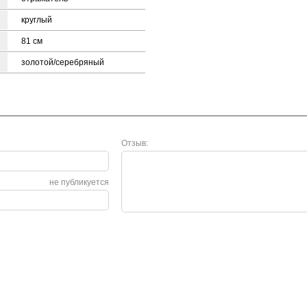
круглый
81 см
зoлoтoй/серебряный
Отзыв:
не публикуется