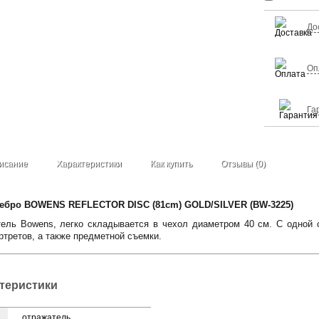
До
Оп
Га
исание
Характеристики
Как купить
Отзывы (0)
ребро BOWENS REFLECTOR DISC (81cm) GOLD/SILVER (BW-3225)
ель Bowens, легко складывается в чехол диаметром 40 см. С одной с
ртретов, а также предметной съемки.
ктеристики
отражатель