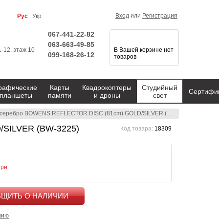
Вход
или
Регистрация
Рус
Укр
067-441-22-82
063-663-49-85
1-12, этаж 10
В Вашей корзине нет
099-168-26-12
товаров
рафические
Карты
Квадрокоптеры
Студийный
Сертифи
планшеты
памяти
и дроны
свет
еребро BOWENS REFLECTOR DISC (81cm) GOLD/SILVER (BW-3225)
/SILVER (BW-3225)
Код товара:
18309
грн
КУПИТЬ
нию