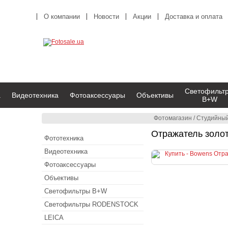
О компании
Новости
Акции
Доставка и оплата
Светофильт
а
Видеотехника
Фотоаксессуары
Объективы
B+W
Фотомагазин
/
Студийный
Отражатель золо
Фототехника
Видеотехника
Фотоаксессуары
Объективы
Светофильтры B+W
Светофильтры RODENSTOCK
LEICA