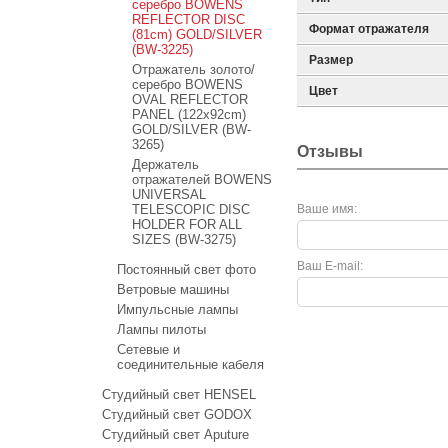
серебро BOWENS
REFLECTOR DISC
Формат отражателя
(81cm) GOLD/SILVER
(BW-3225)
Размер
Отражатель золото/
серебро BOWENS
Цвет
OVAL REFLECTOR
PANEL (122x92cm)
GOLD/SILVER (BW-
3265)
Отзывы
Держатель
отражателей BOWENS
UNIVERSAL
TELESCOPIC DISC
Ваше имя:
HOLDER FOR ALL
SIZES (BW-3275)
Ваш E-mail:
Постоянный свет фото
Ветровые машины
Импульсные лампы
Лампы пилоты
Сетевые и
соединительные кабеля
Студийный свет HENSEL
Студийный свет GODOX
Студийный свет Aputure