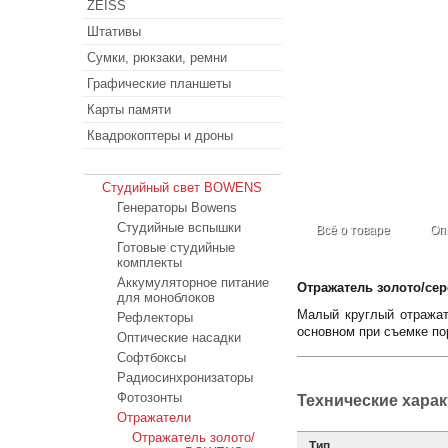
ZEISS
Штативы
Сумки, рюкзаки, ремни
Графические планшеты
Карты памяти
Квадрокоптеры и дроны
Студийный свет
Студийный свет BOWENS
Генераторы Bowens
Студийные вспышки
Всё о товаре
Оп
Готовые студийные
комплекты
Аккумуляторное питание
Отражатель золото/се
для моноблоков
Малый круглый отражат
Рефлекторы
основном при съемке по
Оптические насадки
Софтбоксы
Радиосинхронизаторы
Фотозонты
Технические хара
Отражатели
Отражатель золото/
Тип