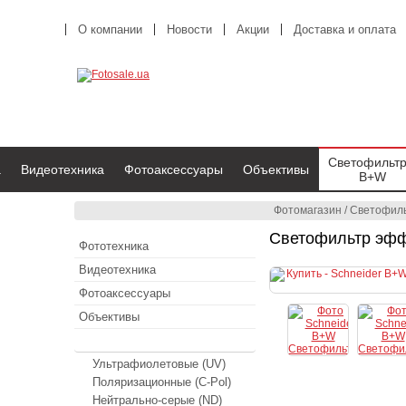
О компании
Новости
Акции
Доставка и оплата
Светофильт
а
Видеотехника
Фотоаксессуары
Объективы
B+W
Фотомагазин
/
Светофил
Светофильтр эфф
Фототехника
Видеотехника
Фотоаксессуары
Объективы
Светофильтры B+W
Ультрафиолетовые (UV)
Поляризационные (C-Pol)
Нейтрально-серые (ND)