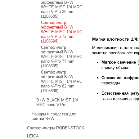
эффектный B+W
WHITE MIST 1/4 MRC
nano V-Pro 39 mm
(1108685)
Светофильтр
эффектный B+W
WHITE MIST 1/4 MRC
nano V-Pro 72 mm
Магия плотности 1/4
(1108694)
Светофильтр
Модификация с плотно
эффектный B+W
заметно преображает кар
WHITE MIST 1/4 MRC
nano V-Pro 77 mm
Мягкое свечение (H
(1108695)
снимку объем.
Светофильтр
эффектный B+W
Снижение цифрово
WHITE MIST 1/4 MRC
переходы.
nano V-Pro 82 mm
(1108696)
Естественная рет
глаза и ресницы ид
B+W BLACK MIST 1/4
MRC nano V-Pro
Наборы и средства для
чистки B+W
Светофильтры RODENSTOCK
LEICA