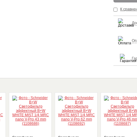
К сравне
До
Оп
Га