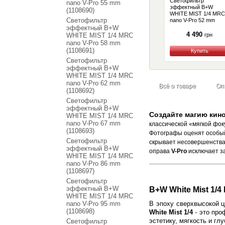
Светофильтр
nano V-Pro 55 mm
эффектный B+W
(1108690)
WHITE MIST 1/4 MRC
Светофильтр
nano V-Pro 52 mm
(1108689)
эффектный B+W
4 490
WHITE MIST 1/4 MRC
грн
nano V-Pro 58 mm
(1108691)
Купить
Светофильтр
эффектный B+W
WHITE MIST 1/4 MRC
nano V-Pro 62 mm
Всё о товаре
Оп
(1108692)
Светофильтр
эффектный B+W
Создайте магию кино 
WHITE MIST 1/4 MRC
nano V-Pro 67 mm
классической «мягкой фок
(1108693)
Фотографы оценят особ
Светофильтр
скрывает несовершенства 
эффектный B+W
оправа
V-Pro
исключает за
WHITE MIST 1/4 MRC
nano V-Pro 86 mm
(1108697)
Светофильтр
эффектный B+W
B+W White Mist 1/
WHITE MIST 1/4 MRC
nano V-Pro 95 mm
В эпоху сверхвысокой 
(1108698)
White Mist 1/4
- это про
эстетику, мягкость и гл
Светофильтр