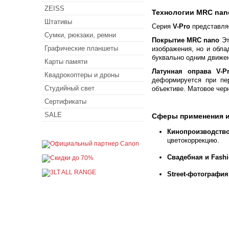
ZEISS
Технологии MRC nano
Штативы
Серия
V-Pro
представляе
Сумки, рюкзаки, ремни
Покрытие MRC nano
Эт
Графические планшеты
изображения, но и обл
буквально одним движен
Карты памяти
Латунная оправа V-P
Квадрокоптеры и дроны
деформируется при пер
Студийный свет
объективе. Матовое чер
Сертификаты
SALE
Сферы применения 
Кинопроизводство
цветокоррекцию.
Свадебная и Fashi
Street-фотография