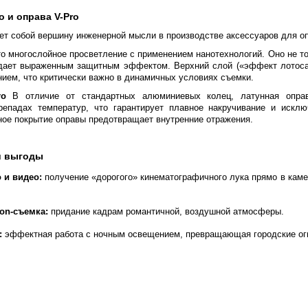
 и оправа V-Pro
т собой вершину инженерной мысли в производстве аксессуаров для оп
о многослойное просветление с применением нанотехнологий. Оно не то
адает выраженным защитным эффектом. Верхний слой («эффект лотоса»)
ием, что критически важно в динамичных условиях съемки.
ro
В отличие от стандартных алюминиевых колец, латунная оправ
епадах температур, что гарантирует плавное накручивание и искл
ное покрытие оправы предотвращает внутренние отражения.
и выгоды
 и видео:
получение «дорогого» кинематографичного лука прямо в каме
on-съемка:
придание кадрам романтичной, воздушной атмосферы.
:
эффектная работа с ночным освещением, превращающая городские огн