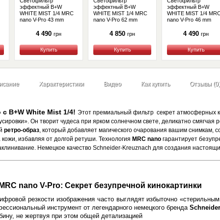
Светофильтр
Светофильтр
Светофильтр
эффектный B+W
эффектный B+W
эффектный B+W
WHITE MIST 1/4 MRC
WHITE MIST 1/4 MRC
WHITE MIST 1/4 MR
nano V-Pro 43 mm
nano V-Pro 62 mm
nano V-Pro 46 mm
(1108686)
(1108692)
(1108687)
4 490
4 850
4 490
грн
грн
грн
Купить
Купить
Купить
исание
Характеристики
Видео
Как купить
Отзывы (0
с B+W White Mist 1/4!
Этот премиальный фильтр секрет атмосферных ка
усировки». Он творит чудеса при ярком солнечном свете, деликатно смягчая 
ый
ретро-образ
, который добавляет магического очарования вашим снимкам, с
кожи, избавляя от долгой ретуши. Технология
MRC nano
гарантирует безупре
клинивание. Немецкое качество Schneider-Kreuznach для создания настоящ
4 MRC nano V-Pro: Секрет безупречной кинокартинки
цифровой резкости изображения часто выглядят избыточно «стерильны
фессиональный инструмент от легендарного немецкого бренда
Schneide
убину, не жертвуя при этом общей детализацией