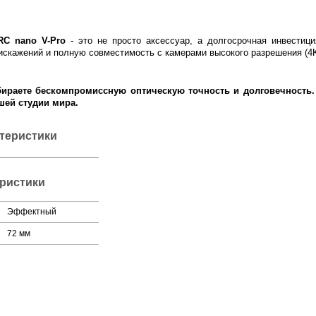
RC nano V-Pro
- это не просто аксессуар, а долгосрочная инвестиц
 искажений и полную совместимость с камерами высокого разрешения (4K
раете бескомпромиссную оптическую точность и долговечность. 
шей студии мира.
ктеристики
ристики
Эффектный
72 мм