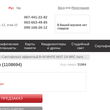
Вход
или
Регистрация
Рус
Укр
067-441-22-82
063-663-49-85
1-12, этаж 10
В Вашей корзине нет
099-168-26-12
товаров
рафические
Карты
Квадрокоптеры
Студийный
Сертифи
планшеты
памяти
и дроны
свет
/
Светофильтр эффектный B+W WHITE MIST 1/4 MRC nano V-Pro 72 mm (1108694)
 (1108694)
Код товара:
51864
грн
КУПИТЬ
КУПИТЬ В КРЕДИТ