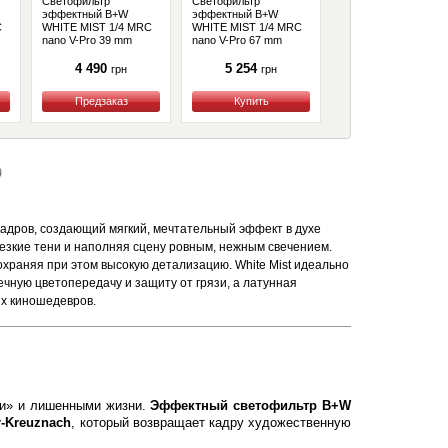
Светофильтр
Светофильтр
Светофильтр
эффектный B+W
эффектный B+W
эффектный B+W
C
WHITE MIST 1/4 MRC
WHITE MIST 1/4 MRC
WHITE MIST 1/4 MR
nano V-Pro 39 mm
nano V-Pro 67 mm
nano V-Pro 55 mm
(1108685)
(1108693)
(1108690)
4 490
5 254
4 850
грн
грн
грн
Купить
Купить
Купить
)
дров, создающий мягкий, мечтательный эффект в духе
резкие тени и наполняя сцену ровным, нежным свечением.
охраняя при этом высокую детализацию. White Mist идеально
чную цветопередачу и защиту от грязи, а латунная
их киношедевров.
ми» и лишенными жизни.
Эффектный светофильтр B+W
r-Kreuznach
, который возвращает кадру художественную