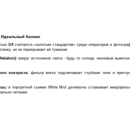
: Идеальный баланс
стью
1/4
считается «золотым стандартом» среди операторов и фотограф
тинку, но не перекрывает её туманом:
alation):
вокруг источников света - будь то солнце, неоновые вывеск
го контраста:
фильтр мягко подсвечивает глубокие тени и приглу
ушь:
в портретной съемке White Mist деликатно сглаживает микрорель
еально четкими.