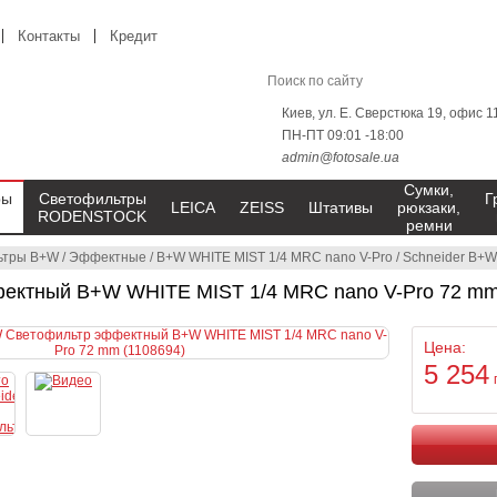
Контакты
Кредит
Киев, ул. Е. Сверстюка 19, офис 1
ПН-ПТ 09:01 -18:00
admin@fotosale.ua
Сумки,
ры
Светофильтры
Г
LEICA
ZEISS
Штативы
рюкзаки,
RODENSTOCK
ремни
ьтры B+W
/
Эффектные
/
B+W WHITE MIST 1/4 MRC nano V-Pro
/
Schneider B+W
ектный B+W WHITE MIST 1/4 MRC nano V-Pro 72 mm
Цена:
5 254