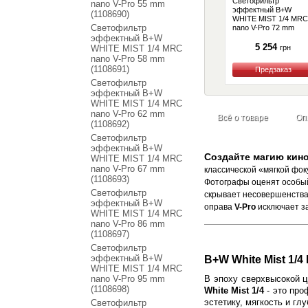
Светофильтр
nano V-Pro 55 mm
эффектный B+W
(1108690)
WHITE MIST 1/4 MRC
Светофильтр
nano V-Pro 72 mm
(1108694)
эффектный B+W
5 254
WHITE MIST 1/4 MRC
грн
nano V-Pro 58 mm
(1108691)
Светофильтр
Купить
эффектный B+W
WHITE MIST 1/4 MRC
nano V-Pro 62 mm
Всё о товаре
Оп
(1108692)
Светофильтр
эффектный B+W
Создайте магию кино 
WHITE MIST 1/4 MRC
nano V-Pro 67 mm
классической «мягкой фок
(1108693)
Фотографы оценят особ
Светофильтр
скрывает несовершенства 
эффектный B+W
оправа
V-Pro
исключает за
WHITE MIST 1/4 MRC
nano V-Pro 86 mm
(1108697)
Светофильтр
эффектный B+W
B+W White Mist 1/
WHITE MIST 1/4 MRC
nano V-Pro 95 mm
В эпоху сверхвысокой 
(1108698)
White Mist 1/4
- это про
эстетику, мягкость и гл
Светофильтр