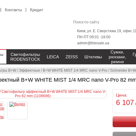
Контакты
Кредит
Киев, ул. Е. Сверстюка 19, офис 1
ПН-ПТ 09:01 -18:00
admin@fotosale.ua
Сумки,
ры
Светофильтры
Г
LEICA
ZEISS
Штативы
рюкзаки,
RODENSTOCK
ремни
ьтры B+W
/
Эффектные
/
B+W WHITE MIST 1/4 MRC nano V-Pro
/
Schneider B+W
ектный B+W WHITE MIST 1/4 MRC nano V-Pro 82 mm
Цена:
6 107