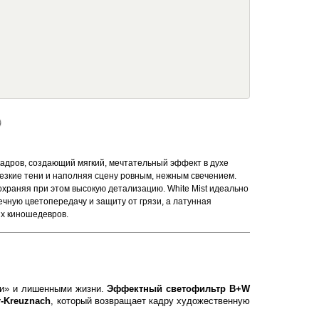
)
дров, создающий мягкий, мечтательный эффект в духе
резкие тени и наполняя сцену ровным, нежным свечением.
охраняя при этом высокую детализацию. White Mist идеально
чную цветопередачу и защиту от грязи, а латунная
их киношедевров.
ми» и лишенными жизни.
Эффектный светофильтр B+W
r-Kreuznach
, который возвращает кадру художественную