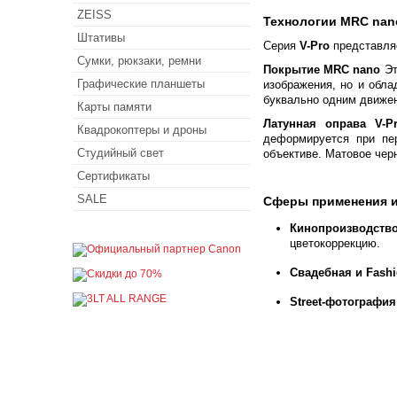
ZEISS
Технологии MRC nano
Штативы
Серия
V-Pro
представляе
Сумки, рюкзаки, ремни
Покрытие MRC nano
Эт
Графические планшеты
изображения, но и обл
буквально одним движен
Карты памяти
Латунная оправа V-P
Квадрокоптеры и дроны
деформируется при пер
Студийный свет
объективе. Матовое чер
Сертификаты
SALE
Сферы применения 
Кинопроизводство
цветокоррекцию.
Свадебная и Fashi
Street-фотография