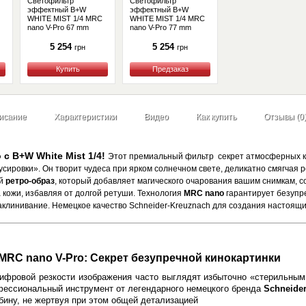
Светофильтр
Светофильтр
эффектный B+W
эффектный B+W
WHITE MIST 1/4 MRC
WHITE MIST 1/4 MRC
nano V-Pro 67 mm
nano V-Pro 77 mm
(1108693)
(1108695)
5 254
5 254
грн
грн
Купить
Купить
исание
Характеристики
Видео
Как купить
Отзывы (0
с B+W White Mist 1/4!
Этот премиальный фильтр секрет атмосферных ка
усировки». Он творит чудеса при ярком солнечном свете, деликатно смягчая 
ый
ретро-образ
, который добавляет магического очарования вашим снимкам, с
кожи, избавляя от долгой ретуши. Технология
MRC nano
гарантирует безупре
клинивание. Немецкое качество Schneider-Kreuznach для создания настоящ
4 MRC nano V-Pro: Секрет безупречной кинокартинки
цифровой резкости изображения часто выглядят избыточно «стерильны
фессиональный инструмент от легендарного немецкого бренда
Schneide
убину, не жертвуя при этом общей детализацией