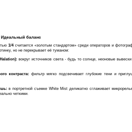
: Идеальный баланс
стью
1/4
считается «золотым стандартом» среди операторов и фотограф
тинку, но не перекрывает её туманом:
alation):
вокруг источников света - будь то солнце, неоновые вывеск
го контраста:
фильтр мягко подсвечивает глубокие тени и приглу
ушь:
в портретной съемке White Mist деликатно сглаживает микрорель
еально четкими.