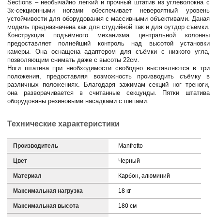
Sections – необычайно легкий и прочный штатив из углеволокна с
3х-секционными ногами обеспечивает невероятный уровень
устойчивости для оборудования с массивными объективами. Даная
модель предназначена как для студийной так и для оутдор съёмки.
Конструкция подъёмного механизма центральной колонны
предоставляет полнейший контроль над высотой установки
камеры. Она оснащена адаптером для съёмки с низкого угла,
позволяющим снимать даже с высоты 22см.
Ноги штатива при необходимости свободно выставляются в три
положения, предоставляя возможность производить съёмку в
различных положениях. Благодаря зажимам секций ног треноги,
она разворачивается в считанные секцунды. Пятки штатива
оборудованы резиновыми насадками с шипами.
Технические характеристики
Производитель
Manfrotto
Цвет
Черный
Материал
Карбон, алюминий
Максимальная нагрузка
18 кг
Максимальная высота
180 см