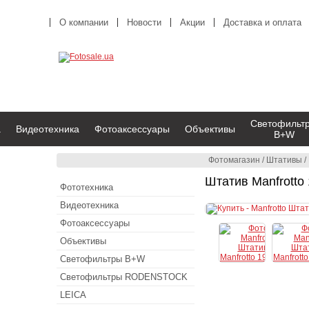
О компании
Новости
Акции
Доставка и оплата
Светофильт
а
Видеотехника
Фотоаксессуары
Объективы
B+W
Фотомагазин
/
Штативы
/
Штатив Manfrott
Фототехника
Видеотехника
Фотоаксессуары
Объективы
Светофильтры B+W
Светофильтры RODENSTOCK
LEICA