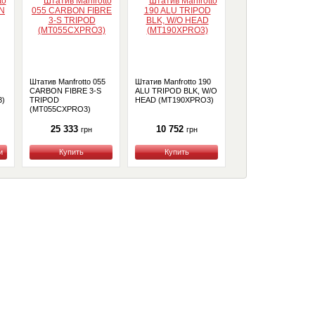
Штатив Manfrotto 055
Штатив Manfrotto 190
Штатив Manfrotto
CARBON FIBRE 3-S
ALU TRIPOD BLK, W/O
MT057C4
3)
TRIPOD
HEAD (MT190XPRO3)
(MT055CXPRO3)
25 333
10 752
59 091
грн
грн
грн
Купить
Купить
Купить