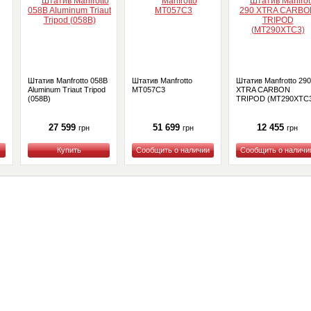
Штатив Manfrotto 058B
Штатив Manfrotto
Штатив Manfrotto 290
Aluminum Triaut Tripod
MT057C3
XTRA CARBON
(058B)
TRIPOD (MT290XTC
27 599
51 699
12 455
грн
грн
грн
Купить
Купить
Купить