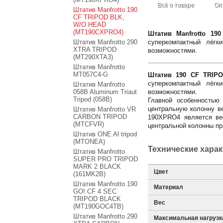
Всё о товаре
Оп
Штатив Manfrotto 190
CF TRIPOD BLK,
W/O HEAD
(MT190CXPRO4)
Штатив Manfrotto 1
Штатив Manfrotto 290
суперкомпактный лёгк
XTRA TRIPOD
возможностями.
(MT290XTA3)
Штатив Manfrotto
MT057C4-G
Штатив 190 CF TRIP
суперкомпактный лёгк
Штатив Manfrotto
058B Aluminum Triaut
возможностями.
Tripod (058B)
Главной особенностью
центральную колонну ве
Штатив Manfrotto VR
CARBON TRIPOD
190XPRO4 является ве
(MTCFVR)
центральной колонны пр
Штатив ONE Al tripod
(MTONEA)
Технические хара
Штатив Manfrotto
SUPER PRO TRIPOD
MARK 2 BLACK
Цвет
(161MK2B)
Штатив Manfrotto 190
Материал
GO! CF 4 SEC
TRIPOD BLACK
Вес
(MT190GOC4TB)
Штатив Manfrotto 290
Максимальная нагрузк