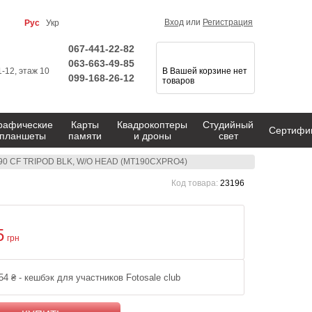
Вход
или
Регистрация
Рус
Укр
067-441-22-82
063-663-49-85
1-12, этаж 10
В Вашей корзине нет
099-168-26-12
товаров
рафические
Карты
Квадрокоптеры
Студийный
Сертифи
планшеты
памяти
и дроны
свет
 190 CF TRIPOD BLK, W/O HEAD (MT190CXPRO4)
Код товара:
23196
5
грн
54 ₴ - кешбэк для участников Fotosale club