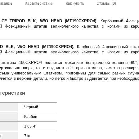
исание
Характеристики
Как купить
Отзывы (0)
90 CF TRIPOD BLK, W/O HEAD (MT190CXPRO4)
. Карбоновый 4-секц
ий 4-секционный штатив великолепного качества с ногами из ка
OD BLK, W/O HEAD (MT190CXPRO4).
Карбоновый 4-секционный штат
ий 4-секционный штатив великолепного качества с ногами из ка
 штатива 190CXPRO4 является механизм центральной колонны 90°,
ртикально вверх, так и выдвигать её горизонтально, заметно расширя
сьма универсальным штативом, пригодным для самых разных случа
ячется в верхней детали, но легко и быстро выдвигается при необходим
ктеристики
Черный
Карбон
1,65 кг
а
7 кг