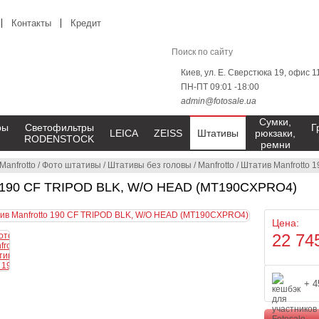
Контакты
Кредит
Киев, ул. Е. Сверстюка 19, офис 1
ПН-ПТ 09:01 -18:00
admin@fotosale.ua
Сумки,
ры
Светофильтры
Г
LEICA
ZEISS
Штативы
рюкзаки,
RODENSTOCK
ремни
Manfrotto
/
Фото штативы
/
Штативы без головы
/
Manfrotto
/
Штатив Manfrotto
o 190 CF TRIPOD BLK, W/O HEAD (MT190CXPRO4)
Цена:
22 74
+ 4