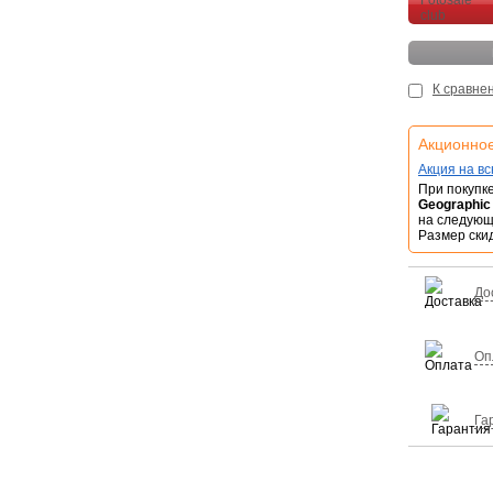
К сравне
Акционно
Акция на вс
При покупк
Geographic
на следующ
Размер ски
До
Оп
Га