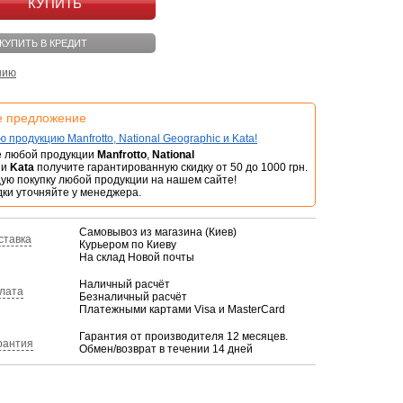
КУПИТЬ
КУПИТЬ В КРЕДИТ
нию
е предложение
ю продукцию Manfrotto, National Geographic и Kata!
е любой продукции
Manfrotto
,
National
и
Kata
получите гарантированную скидку от 50 до 1000 грн.
ую покупку любой продукции на нашем сайте!
дки уточняйте у менеджера.
Самовывоз из магазина (Киев)
ставка
Курьером по Киеву
На склад Новой почты
Наличный расчёт
лата
Безналичный расчёт
Платежными картами Visa и MasterCard
Гарантия от производителя 12 месяцев.
рантия
Обмен/возврат в течении 14 дней