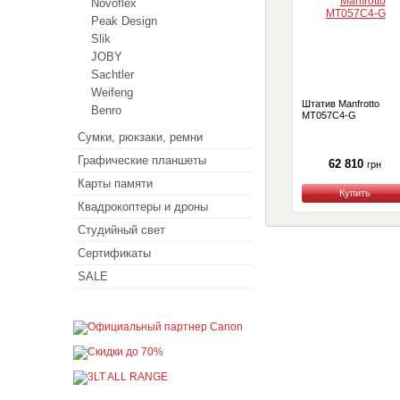
Novoflex
Peak Design
Slik
JOBY
Sachtler
Weifeng
Штатив Manfrotto
Benro
MT057C4-G
Сумки, рюкзаки, ремни
Графические планшеты
62 810
грн
Карты памяти
Купить
Квадрокоптеры и дроны
Студийный свет
Сертификаты
SALE