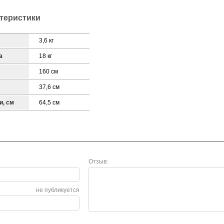
ктеристики
3,6 кг
а
18 кг
160 см
37,6 см
и, см
64,5 см
Отзыв:
не публикуется