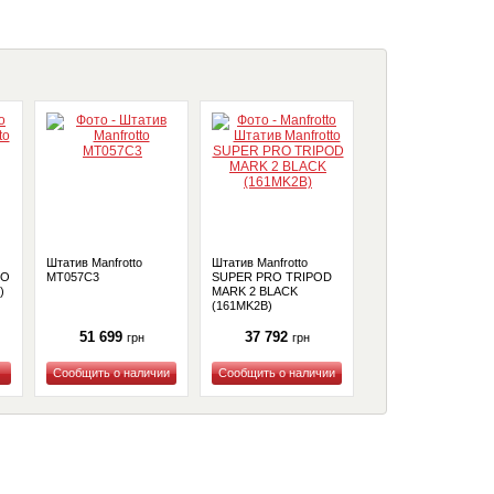
Штатив Manfrotto
Штатив Manfrotto
Штатив Manfrotto 05
/O
MT057C3
SUPER PRO TRIPOD
CARBON FIBRE 4-S
)
MARK 2 BLACK
TRIPOD
(161MK2B)
(MT055CXPRO4)
51 699
37 792
26 650
грн
грн
грн
Купить
Купить
Купить