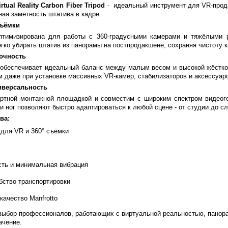
tual Reality Carbon Fiber Tripod
- идеальный инструмент для VR-прода
ая заметность штатива в кадре.
съёмки
птимизирована для работы с 360-градусными камерами и тяжёлыми 
гко убирать штатив из панорамы на постпродакшене, сохраняя чистоту к
рочность
 обеспечивает идеальный баланс между малым весом и высокой жёстко
ым даже при установке массивных VR-камер, стабилизаторов и аксессуар
иверсальность
ртной монтажной площадкой и совместим с широким спектром видеогол
и ног позволяют быстро адаптироваться к любой сцене - от студии до с
ва:
 для VR и 360° съёмки
сть и минимальная вибрация
бство транспортировки
ачество Manfrotto
выбор профессионалов, работающих с виртуальной реальностью, панор
ачение.