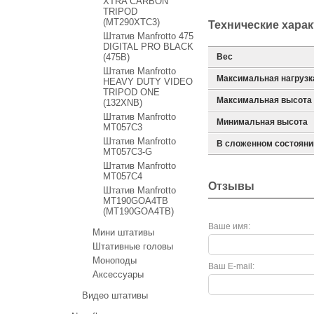
XTRA CARBON
TRIPOD
(MT290XTC3)
Технические хара
Штатив Manfrotto 475
DIGITAL PRO BLACK
(475B)
Вес
Штатив Manfrotto
Максимальная нагрузк
HEAVY DUTY VIDEO
TRIPOD ONE
Максимальная высота
(132XNB)
Штатив Manfrotto
Минимальная высота
MT057C3
Штатив Manfrotto
В сложенном состояни
MT057C3-G
Штатив Manfrotto
MT057C4
Отзывы
Штатив Manfrotto
MT190GOA4TB
(MT190GOA4TB)
Ваше имя:
Мини штативы
Штативные головы
Моноподы
Ваш E-mail:
Аксессуары
Видео штативы