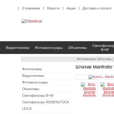
О компании
Новости
Акции
Доставка и оплата
Светофильт
а
Видеотехника
Фотоаксессуары
Объективы
B+W
Фотомагазин
/
Штативы
/
Штатив Manfrott
Фототехника
Видеотехника
Фотоаксессуары
Объективы
Светофильтры B+W
Светофильтры RODENSTOCK
LEICA