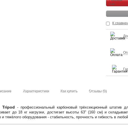
К сравне
До
Оп
Га
исание
Характеристики
Как купить
Отзывы (0)
 Tripod
- профессиональный карбоновый трёхсекционный штатив для
вает до 18 кг нагрузки, достигает высоты 63" (160 см) и складывае
р и тяжёлого оборудования - стабильность, прочность и гибкость в любо