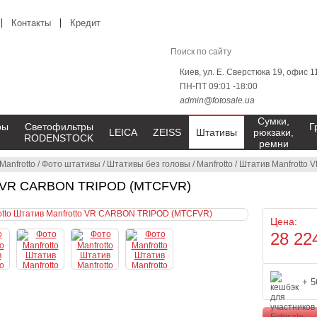
Контакты
Кредит
Киев, ул. Е. Сверстюка 19, офис 1
ПН-ПТ 09:01 -18:00
admin@fotosale.ua
Сумки,
ры
Светофильтры
Г
LEICA
ZEISS
Штативы
рюкзаки,
RODENSTOCK
ремни
Manfrotto
/
Фото штативы
/
Штативы без головы
/
Manfrotto
/
Штатив Manfrotto
o VR CARBON TRIPOD (MTCFVR)
Цена:
28 22
+ 5