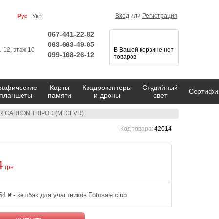
Вход
или
Регистрация
Рус
Укр
067-441-22-82
063-663-49-85
1-12, этаж 10
В Вашей корзине нет
099-168-26-12
товаров
рафические
Карты
Квадрокоптеры
Студийный
Сертифи
планшеты
памяти
и дроны
свет
 VR CARBON TRIPOD (MTCFVR)
Код товара:
42014
4
грн
64 ₴ - кешбэк для участников Fotosale club