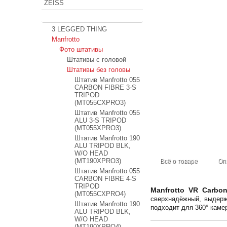
ZEISS
Штативы
3 LEGGED THING
Manfrotto
Фото штативы
Штативы с головой
Штативы без головы
Штатив Manfrotto 055
CARBON FIBRE 3-S
TRIPOD
(MT055CXPRO3)
Штатив Manfrotto 055
ALU 3-S TRIPOD
(MT055XPRO3)
Штатив Manfrotto 190
ALU TRIPOD BLK,
W/O HEAD
(MT190XPRO3)
Всё о товаре
Оп
Штатив Manfrotto 055
CARBON FIBRE 4-S
TRIPOD
Manfrotto VR Carbon
(MT055CXPRO4)
сверхнадёжный, выдержи
Штатив Manfrotto 190
подходит для 360° каме
ALU TRIPOD BLK,
W/O HEAD
(MT190XPRO4)