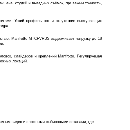
кшена, студий и выездных съёмок, где важны точность,
ригами. Узкий профиль ног и отсутствие выступающих
адра.
стью. Manfrotto MTCFVRUS выдерживает нагрузку до 18
ов.
овок, слайдеров и креплений Manfrotto. Регулируемая
ложных локаций.
амным видео и сложными съёмочными сетапами, где