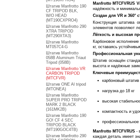
Manfrotto MTCFVRUS Vir
Штатив Manfrotto 190
надёжность и минимальн
CF TRIPOD BLK,
W/O HEAD
Создан для VR и 360° 
(MT190CXPRO4)
Конструкция штатива о
Штатив Manfrotto 290
элементов позволяют ле
XTRA TRIPOD
Лёгкость и высокая п
(MT290XTA3)
Карбоновое исполнение
Штатив Manfrotto
MT057C4-G
кг, оставаясь устойчив
Штатив Manfrotto
Профессиональная ун
058B Aluminum Triaut
Штатив оснащён станда
Tripod (058B)
высота и надёжные замк
Штатив Manfrotto VR
Ключевые преимущест
CARBON TRIPOD
(MTCFVR)
карбоновый штатив
Штатив ONE Al tripod
(MTONEA)
нагрузка до 18 кг
Штатив Manfrotto
SUPER PRO TRIPOD
высокая стабильно
MARK 2 BLACK
(161MK2B)
компактность и удо
Штатив Manfrotto 190
GO! CF 4 SEC
профессиональное к
TRIPOD BLACK
(MT190GOC4TB)
Manfrotto MTCFVRUS
- 
Штатив Manfrotto 290
каждая деталь имеет зн