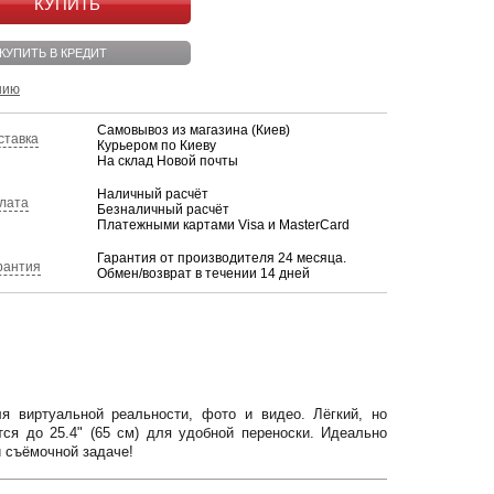
КУПИТЬ
КУПИТЬ В КРЕДИТ
нию
Самовывоз из магазина (Киев)
ставка
Курьером по Киеву
На склад Новой почты
Наличный расчёт
лата
Безналичный расчёт
Платежными картами Visa и MasterCard
Гарантия от производителя 24 месяца.
рантия
Обмен/возврат в течении 14 дней
 виртуальной реальности, фото и видео. Лёгкий, но
тся до 25.4" (65 см) для удобной переноски. Идеально
й съёмочной задаче!