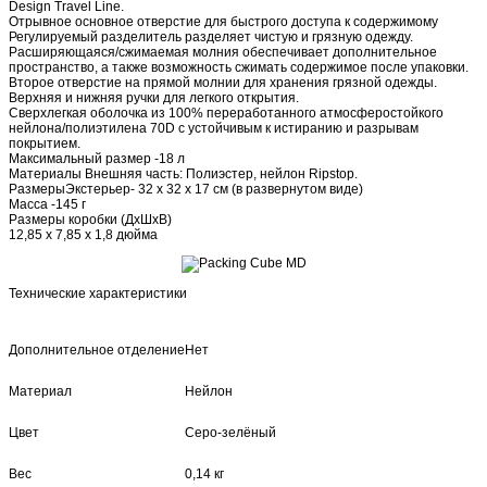
Фотозонты
Радиосинхронизаторы и ДУ
Design Travel Line.
Стойки журавль
Стойки
Студийный свет GODOX
Наборы студийного света
Отрывное основное отверстие для быстрого доступа к содержимому
Софтбоксы
LED свет
Студийные вспышки
Синхронизаторы
Студийный свет
Регулируемый разделитель разделяет чистую и грязную одежду.
Aputure
Софтбоксы
Студийный свет
Студийный свет TOLIFO
Расширяющаяся/сжимаемая молния обеспечивает дополнительное
Моноблоки TOLIFO
Постоянный свет TOLIFO
Кольцевой свет TOLIFO
пространство, а также возможность сжимать содержимое после упаковки.
Аккумуляторы и зарядные устройства TOLIFO
Аксессуары для фотостудий
Второе отверстие на прямой молнии для хранения грязной одежды.
Manfrotto
Avenger
PowerPlant
Измерительное оборудование Sekonic
Верхняя и нижняя ручки для легкого открытия.
Сертификаты
Сверхлегкая оболочка из 100% переработанного атмосферостойкого
SALE
нейлона/полиэтилена 70D с устойчивым к истиранию и разрывам
Студийный свет
Студийный свет HENSEL
Студийный свет Bowens
Штативы
покрытием.
Novoflex
Штативы TrioPod
Аксессуары TrioPod
Максимальный размер -18 л
Шаровые головы
Видео головы
Платформы QuadroPod
Ноги QuadroPod
Материалы Внешняя часть: Полиэстер, нейлон Ripstop.
Аксессуары QuadroPod
Съемные платформы
РазмерыЭкстерьер- 32 x 32 x 17 см (в развернутом виде)
Быстросъемные площадки
Панорамная фотография
Оборудование для
Масса -145 г
видеосъемки ZACUTO
Комплекты для DSLR
Комплекты для PRO VIDEO
Размеры коробки (ДxШxВ)
Комплекты для Canon C300 / RED
12,85 х 7,85 х 1,8 дюйма
Видоискатели Z-Finder
Аксессуары для DSLR и Pro Video
Объективы ZEISS
Аксессуары ZEISS
Технические характеристики
Поиск
Дополнительное отделение
Нет
Материал
Нейлон
Цвет
Серо-зелёный
Вес
0,14 кг