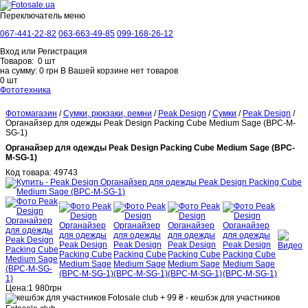
Переключатель меню
067-441-22-82
063-663-49-85
099-168-26-12
Вход
или
Регистрация
Товаров:
0
шт
на сумму:
0
грн
В Вашей корзине нет товаров
0
шт
Фототехника
Системные фотокамеры
Canon
Nikon
Sony
Fujifilm
Panasonic
Компактные фотокамеры
Canon
Panasonic
Fujifilm
Nikon
Pentax (Ricoh)
Фотомагазин
/
Сумки, рюкзаки, ремни
/
Peak Design
/
Сумки
/
Peak Design
/
Sony
Зеркальные фотокамеры
Canon
Nikon
Пленочные фотокамеры
Органайзер для одежды Peak Design Packing Cube Medium Sage (BPC-M-
Фотокамеры моментальной печати
SG-1)
Leica Sofort
Canon
Видеотехника
Органайзер для одежды Peak Design Packing Cube Medium Sage (BPC-
Профессиональное видео
Видеокамеры
Обективы Canon Cine
Комплекты
M-SG-1)
Canon Cine
Видеокамеры
Canon
Panasonic
Код товара:
49743
JVC
Sony
Аксессуары
Оборудование для видеосъемки ZACUTO
Стедикамы и
плечевые упоры
DJI
Zhiyun-tech
FeiYu
Manfrotto
Foton
Накамерный свет
Aputure
Meike
Canon
Logocam
Tecpro Fillini
Мониторы накамерные
Lilliput
Фотоаксессуары
Аккумуляторы
Canon
Nikon
PowerPlant
Sony
Адаптеры для объективов
Батарейные блоки
Canon
Fujifilm
Panasonic
Pentax
Sony
Бленды для объективов
Внешние видоискатели
Микрофоны
Canon
Sony
Rode
Sennheiser
Hollyland
BOYA
Panasonic
Сетевые адаптеры
Canon
Nikon
Panasonic
Pentax
Sony
Olympus
Фотовспышки
Canon
Nikon
Sony
Pentax
Godox
Фотопринтеры
Профессиональные фотопринтеры
Цена:
1 980
грн
Фотопринтеры термосублимационные
Расходные материалы
+ 99 ₴ - кешбэк для участников
Объективы