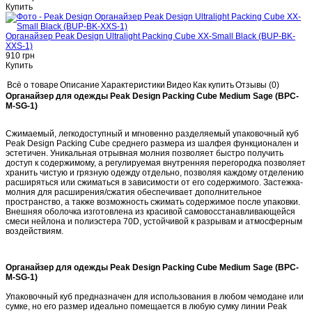
Штативные головки
Аксессуары
Сумки
JOBY
Штативы JOBY
Аксессуары JOBY
Купить
Sachtler
Weifeng
Benro
Штативы Benro
Моноподы Benro
Головки и площадки
Benro
Аксессуары
Сумки, рюкзаки, ремни
Органайзер Peak Design Ultralight Packing Cube XX-Small Black (BUP-BK-
Billingham
Hadley
Eventer
Thomas Brief Case
Overnighter
Weekender
Greg
XXS-1)
Williams
Ten-16
Stowaway
25 Rucksack
S Series
7 Series
5 Series MKII
Hadley
910
грн
Midnight
Купить
Lowepro
Adventura
DroneGuard
Fastpack
Flipside
Flipside Trek
FreeLine
GearUp
Nova
Photo Active
Photo Hatchback
Photo Sport
Powder
Pro Tactic
Всё о товаре
Описание
Характеристики
Видео
Как купить
Отзывы (0)
Pro Trekker
RunAbout
Slingshot
Streetline
Tahoe
Toploader
Trekker Lite
Truckee
Органайзер для одежды Peak Design Packing Cube Medium Sage (BPC-
Whistler
Peak Design
Рюкзаки
Сумки
Ремень
Крепления. Аксессуары
M-SG-1)
Manfrotto
Рюкзаки
Наплечные сумки
Сумки для видео
Сумки-роллеры
Кобуры
Чехлы
Ремни и лямки
Накидки от дождя
Поясные сумки
Графические планшеты
Сжимаемый, легкодоступный и мгновенно разделяемый упаковочный куб
Планшеты
Peak Design Packing Cube среднего размера из шалфея функционален и
Аксессуары для графических планшетов
эстетичен. Уникальная отрывная молния позволяет быстро получить
Карты памяти
доступ к содержимому, а регулируемая внутренняя перегородка позволяет
SanDisk
SD
CFexpress
хранить чистую и грязную одежду отдельно, позволяя каждому отделению
Kingston
SONY
Transcend
расширяться или сжиматься в зависимости от его содержимого. Застежка-
SD
Compact Flash CF
молния для расширения/сжатия обеспечивает дополнительное
Квадрокоптеры и дроны
пространство, а также возможность сжимать содержимое после упаковки.
AUTEL EVO
Аксессуары
Внешняя оболочка изготовлена ​​из красивой самовосстанавливающейся
Yuneec
Квадрокоптери, дрони
смеси нейлона и полиэстера 70D, устойчивой к разрывам и атмосферным
Аксессуари для квадрокоптеров
Аксессуары для квадрокоптеров
воздействиям.
Студийный свет
Студийный свет BOWENS
Генераторы Bowens
Студийные вспышки
Готовые
студийные комплекты
Аккумуляторное питание для моноблоков
Рефлекторы
Оптические насадки
Софтбоксы
Радиосинхронизаторы
Фотозонты
Органайзер для одежды Peak Design Packing Cube Medium Sage (BPC-
Отражатели
Постоянный свет фото
M-SG-1)
Ветровые машины
Импульсные лампы
Лампы пилоты
Сетевые и
соединительные кабеля
Студийный свет HENSEL
Студийные комплекты
Упаковочный куб предназначен для использования в любом чемодане или
Софтбоксы
Студийные вспышки
Рефлекторы
Генераторы HENSEL
сумке, но его размер идеально помещается в любую сумку линии Peak