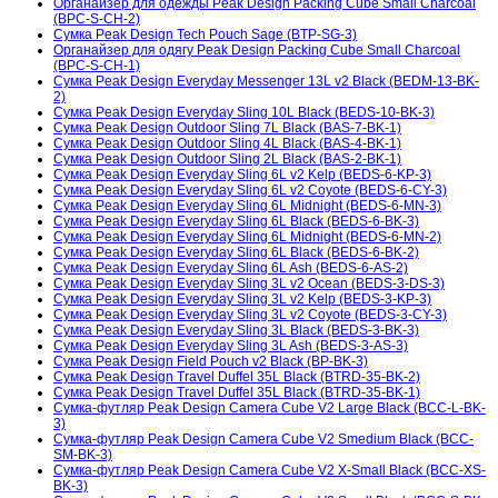
Органайзер для одежды Peak Design Packing Cube Small Charcoal
(BPC-S-CH-2)
Сумка Peak Design Tech Pouch Sage (BTP-SG-3)
Органайзер для одягу Peak Design Packing Cube Small Charcoal
(BPC-S-CH-1)
Сумка Peak Design Everyday Messenger 13L v2 Black (BEDM-13-BK-
2)
Сумка Peak Design Everyday Sling 10L Black (BEDS-10-BK-3)
Сумка Peak Design Outdoor Sling 7L Black (BAS-7-BK-1)
Сумка Peak Design Outdoor Sling 4L Black (BAS-4-BK-1)
Сумка Peak Design Outdoor Sling 2L Black (BAS-2-BK-1)
Сумка Peak Design Everyday Sling 6L v2 Kelp (BEDS-6-KP-3)
Сумка Peak Design Everyday Sling 6L v2 Coyote (BEDS-6-CY-3)
Сумка Peak Design Everyday Sling 6L Midnight (BEDS-6-MN-3)
Сумка Peak Design Everyday Sling 6L Black (BEDS-6-BK-3)
Сумка Peak Design Everyday Sling 6L Midnight (BEDS-6-MN-2)
Сумка Peak Design Everyday Sling 6L Black (BEDS-6-BK-2)
Сумка Peak Design Everyday Sling 6L Ash (BEDS-6-AS-2)
Сумка Peak Design Everyday Sling 3L v2 Ocean (BEDS-3-DS-3)
Сумка Peak Design Everyday Sling 3L v2 Kelp (BEDS-3-KP-3)
Сумка Peak Design Everyday Sling 3L v2 Coyote (BEDS-3-CY-3)
Сумка Peak Design Everyday Sling 3L Black (BEDS-3-BK-3)
Сумка Peak Design Everyday Sling 3L Ash (BEDS-3-AS-3)
Сумка Peak Design Field Pouch v2 Black (BP-BK-3)
Сумка Peak Design Travel Duffel 35L Black (BTRD-35-BK-2)
Сумка Peak Design Travel Duffel 35L Black (BTRD-35-BK-1)
Сумка-футляр Peak Design Camera Cube V2 Large Black (BCC-L-BK-
3)
Сумка-футляр Peak Design Camera Cube V2 Smedium Black (BCC-
SM-BK-3)
Сумка-футляр Peak Design Camera Cube V2 X-Small Black (BCC-XS-
BK-3)