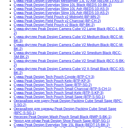
Сумка Peak Design Everyday Messenger 13L v2 Ash (BEDM-13-AS-3)
Сумка Peak Design Everyday Sling 10L Black (BEDS-10-BK-2)
Сумка Peak Design Everyday Sling 10L Ash (BEDS-10-AS-3)
Сумка Peak Design Everyday Sling 10L Ash (BEDS-10-AS-2)
Сумка Peak Design Field Pouch v2 Midnight (BP-MN-2)
Сумка Peak Design Field Pouch v2 Charcoal (BP-CH-2)
Сумка Peak Design Field Pouch v2 Black (BP-BK-2)
Сумка-футляр Peak Design Camera Cube V2 Large Black (BCC-L-BK-
2)
Сумка-футляр Peak Design Camera Cube V2 Medium Black (BCC-M-
BK-3)
Сумка-футляр Peak Design Camera Cube V2 Medium Black (BCC-M-
BK-2)
Сумка-футляр Peak Design Camera Cube V2 Smedium Black (BCC-
SM-BK-2)
Сумка-футляр Peak Design Camera Cube V2 Small Black (BCC-S-BK-
2)
Сумка-футляр Peak Design Camera Cube V2 X-Small Black (BCC-XS-
BK-2)
Сумка Peak Design Tech Pouch Coyote (BTP-CY-3)
Сумка Peak Design Tech Pouch Kelp (BTP-KP-3)
Сумка Peak Design Tech Pouch Sage (BTP-SG-2)
Сумка Peak Design Tech Pouch Small Charcoal (BTP-S-CH-1)
Сумка Peak Design Tech Pouch Small Kelp (BTP-S-KP-3)
Сумка Peak Design Tech Pouch Small Sage (BTP-S-SG-1)
Органайзер для одягу Peak Design Packing Cube Small Sage (BPC-
S-SG-2)
Органайзер для одежды Peak Design Packing Cube Small Sage
(BPC-S-SG-1)
Несесер Peak Design Wash Pouch Small Black (BWP-S-BK-1)
Чехол для обуви Peak Design Shoe Pouch Sage (BSP-SG-1)
Сумка Peak Design Everyday Tote 15L Black (BEDT-15-BK-2)