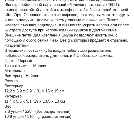
Bluesign нейлоновой парусиновой оболочки плотностью 160D с
атмосферостойкой лентой и атмосферостойкой застежкой-молнией
Ultra Zips. Основное отверстие широкое, поэтому вы можете видеть
и легко получить доступ ко всему своему снаряжению. Также
имеется съемная подкладка, и вы можете убрать клапан для более
быстрого доступа при использовании кубиков в другой сумке.
Внешние петли для крепления шнура позволяют носить куб с
помощью любого ремня Peak Design, который продается отдельно.
Разделители
В комплект поставки куба входят небольшой разделитель,
небольшой разделитель для полок и 4 С-образных зажима.
Цвет Черный
Тип закрытия Молния
Материалы
Экстерьер: Нейлон
Розмер
Экстерьер
12,2 х 5,9 х 5,9" / 31 х 15 х 15 см
Интерьер
11,4 х 5,3 х 5,1 "29 х 13,5 х 13 см
Вес
7,8 унции / 220 г (без разделителей)
10,9 унции / 310 г (с разделителями)