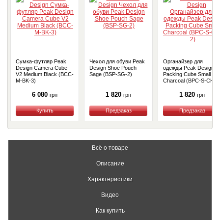
Сумка-футляр Peak
Чехол для обуви Peak
Органайзер для
Design Camera Cube
Design Shoe Pouch
одежды Peak Design
V2 Medium Black (BCC-
Sage (BSP-SG-2)
Packing Cube Small
M-BK-3)
Charcoal (BPC-S-CH-2
6 080
1 820
1 820
грн
грн
грн
Купить
Купить
Купить
Всё о товаре
Описание
Характеристики
Видео
Как купить