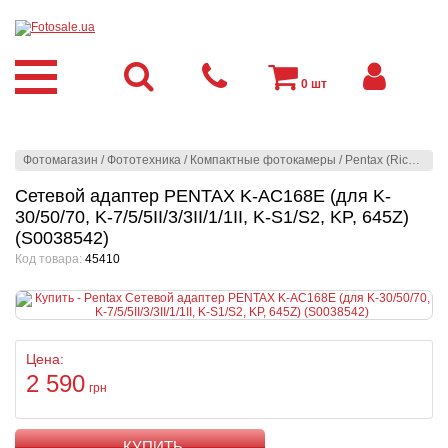
0
шт
Фотомагазин
/
Фототехника
/
Компактные фотокамеры
/
Pentax (Ricoh)
/
Ак
Сетевой адаптер PENTAX K-AC168E (для K-
30/50/70, K-7/5/5II/3/3II/1/1II, K-S1/S2, KP, 645Z)
(S0038542)
Код товара:
45410
Цена:
2 590
грн
КУПИТЬ