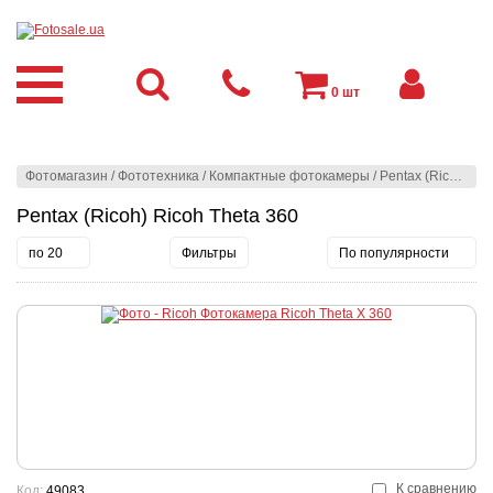
0
шт
Фотомагазин
/
Фототехника
/
Компактные фотокамеры
/
Pentax (Ricoh)
/
Ri
Pentax (Ricoh) Ricoh Theta 360
по 20
Фильтры
По популярности
К сравнению
Код:
49083