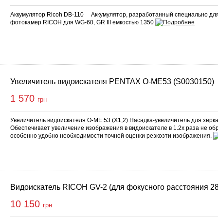
Аккумулятор Ricoh DB-110 Аккумулятор, разработанный специально дл
фотокамер RICOH для WG-60, GR III емкостью 1350
Увеличитель видоискателя PENTAX O-ME53 (S0030150)
1 570
грн
Увеличитель видоискателя O-ME 53 (X1,2) Насадка-увеличитель для зер
Обеспечивает увеличение изображения в видоискателе в 1.2x раза не обр
особенно удобно необходимости точной оценки резкозти изображения.
Видоискатель RICOH GV-2 (для фокусного расстояния 2
10 150
грн