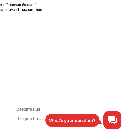
ки "горячий башмак"
 мм формат Подходит для
Акции и специальные
предложения по почте