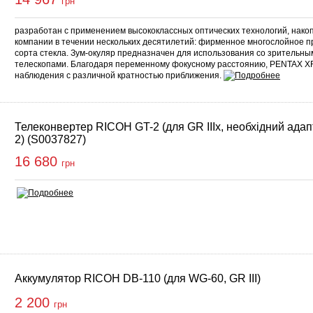
грн
разработан с применением высококлассных оптических технологий, нак
компании в течении нескольких десятилетий: фирменное многослойное п
сорта стекла. Зум-окуляр предназначен для использования со зрительны
телескопами. Благодаря переменному фокусному расстоянию, PENTAX XF
наблюдения с различной кратностью приближения.
Телеконвертер RICOH GT-2 (для GR IIIx, необхідний ада
2) (S0037827)
16 680
грн
Аккумулятор RICOH DB-110 (для WG-60, GR III)
2 200
грн