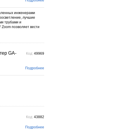
Подробнее
фотографического бренда.
Подробнее →
опленных инженерами
росветление, лучшие
ми трубами и
 Zoom позволяет вести
птер GA-
Код:
49969
Подробнее
Код:
43882
Подробнее