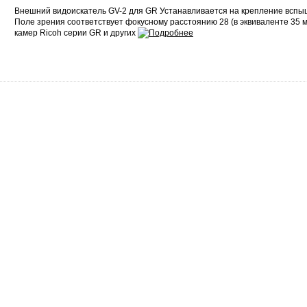
Внешний видоискатель GV-2 для GR Устанавливается на крепление вспыш
Поле зрения соответствует фокусному расстоянию 28 (в эквиваленте 35
камер Ricoh серии GR и других
Сервис
О нас
Гарантия
О компании
Возврат и обмен
Сертификаты
Законодательство
Контакты
Сервисные центры