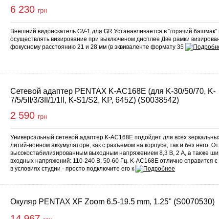
6 230
грн
Внешний видоискатель GV-1 для GR Устанавливается в "горячий башмак"
осуществлять визирование при выключеном дисплее Две рамки визирова
фокусному расстоянию 21 и 28 мм (в эквиваленте формату 35
Сетевой адаптер PENTAX K-AC168E (для K-30/50/70, K-
7/5/5II/3/3II/1/1II, K-S1/S2, KP, 645Z) (S0038542)
2 590
грн
Универсальный сетевой адаптер K-AC168E подойдет для всех зеркальны
литий-ионном аккумуляторе, как с разъемом на корпусе, так и без него. О
высокостабилизированным выходным напряжением 8,3 B, 2 А, а также ш
входных напряжений: 110-240 В, 50-60 Гц. K-AC168E отлично справится 
в условиях студии - просто подключите его к
Окуляр PENTAX XF Zoom 6.5-19.5 mm, 1.25" (S0070530)
14 967