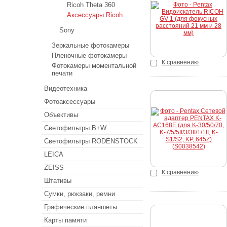
Ricoh Theta 360
Купить
Аксессуары Ricoh
Sony
Зеркальные фотокамеры
Пленочные фотокамеры
К сравнению
Фотокамеры моментальной
печати
Видеотехника
Фотоаксессуары
Объективы
Купить
Светофильтры B+W
Светофильтры RODENSTOCK
LEICA
ZEISS
К сравнению
Штативы
Сумки, рюкзаки, ремни
Графические планшеты
Карты памяти