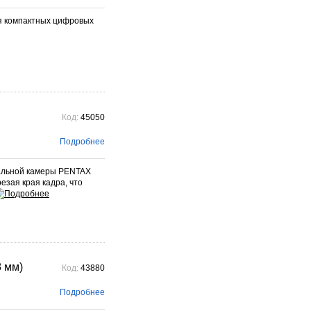
я компактных цифровых
Код:
45050
Подробнее
кальной камеры PENTAX
езая края кадра, что
8 мм)
Код:
43880
Подробнее