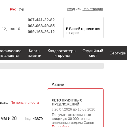
Вход
или
Регистрация
Рус
Укр
067-441-22-82
063-663-49-85
1-12, этаж 10
В Вашей корзине нет
099-168-26-12
товаров
рафические
Карты
Квадрокоптеры
Студийный
Сертифи
планшеты
памяти
и дроны
свет
Акции
ЛЕТО ПРИЯТНЫХ
вать:
По популярности
ПРЕДЛОЖЕНИЙ
с 20.07.2026 до 16.08.2026
Получите эксклюзивные
 мм и 28
Код:
43879
скидки до 30 000 грн. на
акционные модели Canon
Подробнее →