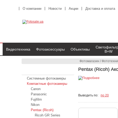
О компании
Новости
Акции
Доставка и оплата
Светофильт
Видеотехника
Фотоаксессуары
Объективы
B+W
Фотомагазин
/
Фототехни
Pentax (Ricoh) Ак
Фототехника
Системные фотокамеры
Компактные фотокамеры
Canon
Panasonic
Выводить по:
по 20
Fujifilm
Nikon
Pentax (Ricoh)
Ricoh GR Series