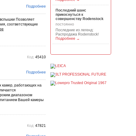
Подробнее
Последний шанс
прикоснуться к
совершенству Rodenstock
 вспышки Позволяет
ния, соответствующие
постоянно
Последние из легенд:
Распродажа Rodenstock!
Подробнее →
Акция на всю продукцию
Manfrotto, National
Код:
45410
Geographic и Kata!
постоянно
При покупке любой
Подробнее
продукции Manfrotto, National
Geographic и Kata получите
гарантиров...
х камер, работающих на
Подробнее →
тличается
ироким диапазоном
Скидки до -30% на
с питанием Вашей камеры
видоискатели, бленды,
адаптеры, объективы
Voigtlander
постоянно
Скидки до -30% на
видоискатели, бленды,
Код:
47821
адаптеры, объективы
Voigtlander - старейшего