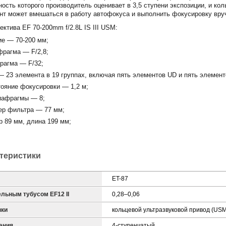
ость которого производитель оценивает в 3,5 ступени экспозиции, и к
т может вмешаться в работу автофокуса и выполнить фокусировку вру
ктива EF 70-200mm f/2.8L IS III USM:
ие — 70-200 мм;
рагма — F/2,8;
рагма — F/32;
 23 элемента в 19 группах, включая пять элементов UD и пять элемен
ояние фокусировки — 1,2 м;
иафрагмы — 8;
ер фильтра — 77 мм;
 89 мм, длина 199 мм;
ктеристики
ET-87
льным тубусом EF12 II
0,28–0,06
вки
кольцевой ультразвуковой привод (USM
ения
4-ступенчатый