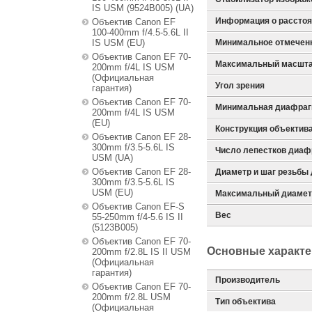
IS USM (9524B005) (UA)
Информация о рассто
Объектив Canon EF
100-400mm f/4.5-5.6L II
IS USM (EU)
Минимальное отмеченн
Объектив Canon EF 70-
Максимальный масшта
200mm f/4L IS USM
(Официальная
Угол зрения
гарантия)
Объектив Canon EF 70-
Минимальная диафра
200mm f/4L IS USM
(EU)
Конструкция объектива
Объектив Canon EF 28-
300mm f/3.5-5.6L IS
Число лепестков диа
USM (UA)
Объектив Canon EF 28-
Диаметр и шаг резьбы
300mm f/3.5-5.6L IS
USM (EU)
Максимальный диаметр
Объектив Canon EF-S
Вес
55-250mm f/4-5.6 IS II
(5123B005)
Объектив Canon EF 70-
Основные характе
200mm f/2.8L IS II USM
(Официальная
гарантия)
Производитель
Объектив Canon EF 70-
200mm f/2.8L USM
Тип объектива
(Официальная