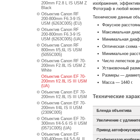
200mm F2.8 L IS USM Z
изображения, эффективн
Black
Фотограф в любой момен
Объектив Canon RF
Технические данные объе
200-800mm F6.3-9 IS
USM (6263C005) (EU)
Фокусное расстоян
Объектив Canon RF
Максимальная диаф
200-800mm F6.3-9 IS
USM (6263C005) (UA)
Минимальная диаф
Объектив Canon RF
Оптическая схема —
800mm f/5,6L IS USM
Минимальное расст
(5055C005)
Объектив Canon RF 70-
Число лепестков д
200mm F2.8L IS USM Z
Установочный разм
White
Размеры — диаметр
Объектив Canon EF 70-
200mm f/2.8L IS III USM
Масса — 1440 г.
(UA)
Объектив Canon EF 70-
Технические хара
200mm f/2.8L IS III USM
Объектив Canon EF 70-
200mm f/4L IS II USM
Бленда объектива
(2309C005)
Объектив Canon EF 70-
Увеличение с удлините
300mm f/4-5.6 IS II USM
(0571C005) (UA)
Привод автофокусиро
Объектив Canon EF
100-400mm f/4.5-5.6L II
Стабилизатор изображ