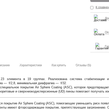
К сравне
До
Оп
Га
исание
Характеристики
Как купить
Отзывы (0)
 23 элемента в 19 группах. Реализована система стабилизации и
а — f/2,8, минимальная диафрагма — f/32.
специальное покрытие Air Sphere Coating (ASC), которое предотвращае
юоритовые и сверхнизкодисперсионные (UD) линзы помогают получать из
я покрытие Air Sphere Coating (ASC), помогающее уменьшить риск появл
менты имеют фторсодержащее покрытие, препятствующее загрязнению. 