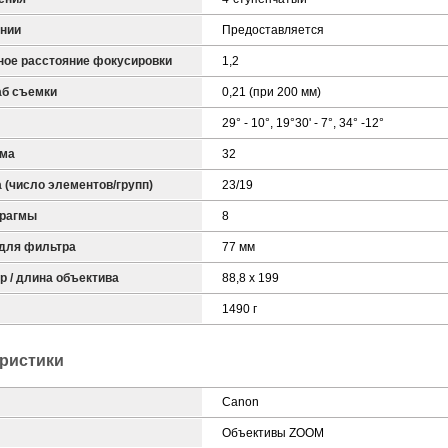
янии
Предоставляется
ое расстояние фокусировки
1,2
б съемки
0,21 (при 200 мм)
29° - 10°, 19°30' - 7°, 34° -12°
гма
32
 (число элементов/групп)
23/19
фрагмы
8
 для фильтра
77 мм
 / длина объектива
88,8 x 199
1490 г
ристики
Canon
Объективы ZOOM