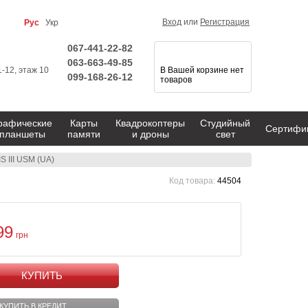
Вход
или
Регистрация
Рус
Укр
067-441-22-82
063-663-49-85
1-12, этаж 10
В Вашей корзине нет
099-168-26-12
товаров
рафические
Карты
Квадрокоптеры
Студийный
Сертифи
планшеты
памяти
и дроны
свет
S III USM (UA)
Код товара:
44504
99
грн
КУПИТЬ
КУПИТЬ В КРЕДИТ