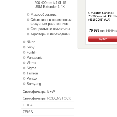
200-400mm f/4.0L IS
USM Extender 1.4X
Объектив Canon RF
Макрообъективы
70-200mm f/4L IS US
Объективы с неизменным
(4318C005) (UA)
фокусным расстоянием
Специальные объективы
79 999
84999
г
грн
Адаптеры и переходники
Купить
Nikon
Sony
Fujifilm
Panasonic
Viltrox
Sigma
Tamron
Pentax
Samyang
Светофильтры B+W
Светофильтры RODENSTOCK
LEICA
ZEISS