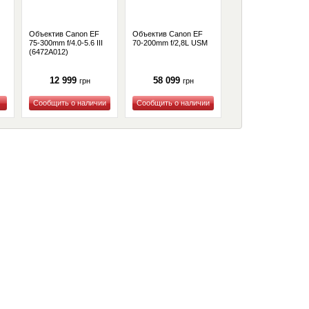
Объектив Canon EF
Объектив Canon EF
Объектив Canon RF
75-300mm f/4.0-5.6 III
70-200mm f/2,8L USM
70-200mm f/4L IS U
(6472A012)
(1258B005)
12 999
58 099
62 990
грн
грн
грн
Купить
Купить
Купить