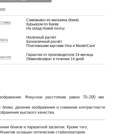
нию
Самовывоз из магазина (Киев)
ставка
Курьером по Киеву
На склад Новой почты
Наличный расчёт
лата
Безналичный расчёт
Платежными картами Visa и MasterCard
Гарантия от производителя 24 месяца.
рантия
Обмен/возврат в течении 14 дней
зображения. Фокусное расстояние равно 70–200 мм.
т блики, двоение изображения и снижение контрастности
ображения высокого качества.
ения бликов и паразитной засветки. Кроме того,
Объектив оснащен оптическим стабилизатором