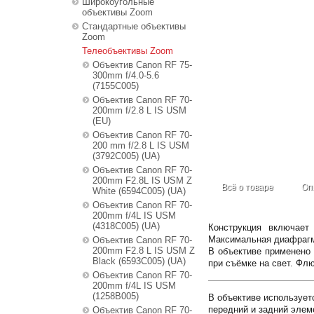
Широкоугольные
объективы Zoom
Стандартные объективы
Zoom
Телеобъективы Zoom
Объектив Canon RF 75-
300mm f/4.0-5.6
(7155C005)
Объектив Canon RF 70-
200mm f/2.8 L IS USM
(EU)
Объектив Canon RF 70-
200 mm f/2.8 L IS USM
(3792C005) (UA)
Объектив Canon RF 70-
200mm F2.8L IS USM Z
Всё о товаре
Оп
White (6594C005) (UA)
Объектив Canon RF 70-
200mm f/4L IS USM
(4318C005) (UA)
Конструкция включает
Максимальная диафрагм
Объектив Canon RF 70-
200mm F2.8 L IS USM Z
В объективе применено 
Black (6593C005) (UA)
при съёмке на свет. Фл
Объектив Canon RF 70-
200mm f/4L IS USM
(1258B005)
В объективе используетс
передний и задний эле
Объектив Canon RF 70-