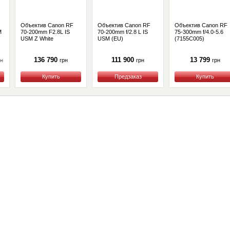
Объектив Canon RF
Объектив Canon RF
Объектив Canon RF
M
70-200mm F2.8L IS
70-200mm f/2.8 L IS
75-300mm f/4.0-5.6
USM Z White
USM (EU)
(7155C005)
136 790
111 900
13 799
рн
грн
грн
грн
Купить
Купить
Купить