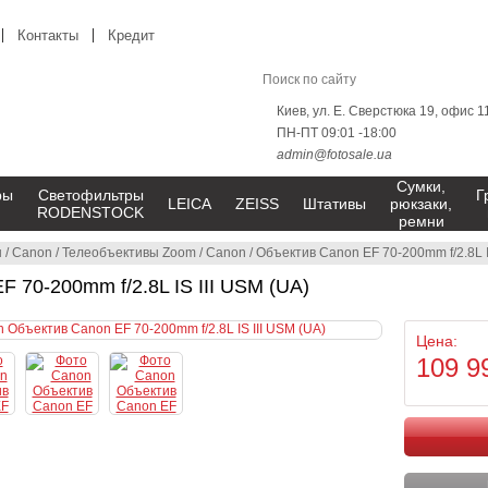
Контакты
Кредит
Киев, ул. Е. Сверстюка 19, офис 1
ПН-ПТ 09:01 -18:00
admin@fotosale.ua
Сумки,
ры
Светофильтры
Г
LEICA
ZEISS
Штативы
рюкзаки,
RODENSTOCK
ремни
ы
/
Canon
/
Телеобъективы Zoom
/
Canon
/
Объектив Canon EF 70-200mm f/2.8L I
 70-200mm f/2.8L IS III USM (UA)
Цена:
109 9