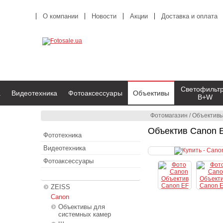
О компании
Новости
Акции
Доставка и оплата
Светофильт
а
Видеотехника
Фотоаксессуары
Объективы
B+W
Фотомагазин
/
Объектив
Объектив Canon EF
Фототехника
Видеотехника
Фотоаксессуары
Объективы
ZEISS
Canon
Объективы для
системных камер