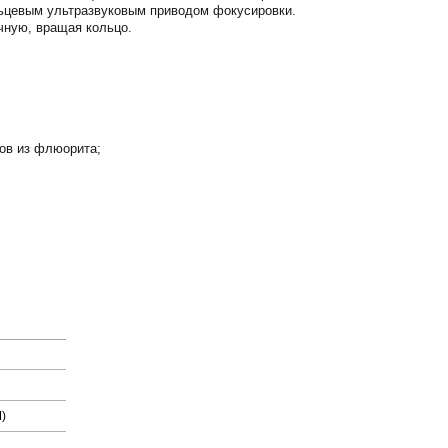
ольцевым ультразвуковым приводом фокусировки.
чную, вращая кольцо.
тов из флюорита;
)