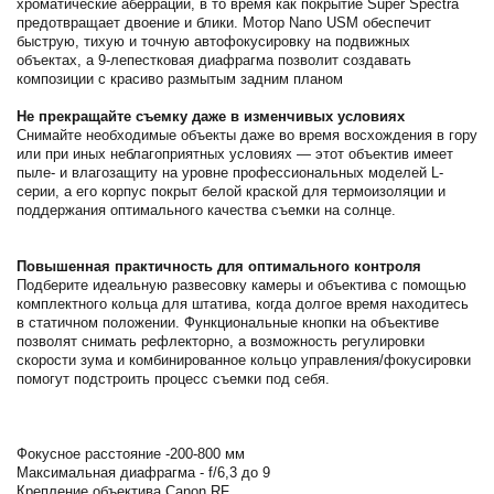
хроматические аберрации, в то время как покрытие Super Spectra
предотвращает двоение и блики. Мотор Nano USM обеспечит
быструю, тихую и точную автофокусировку на подвижных
объектах, а 9-лепестковая диафрагма позволит создавать
композиции с красиво размытым задним планом
Не прекращайте съемку даже в изменчивых условиях
Снимайте необходимые объекты даже во время восхождения в гору
или при иных неблагоприятных условиях — этот объектив имеет
пыле- и влагозащиту на уровне профессиональных моделей L-
серии, а его корпус покрыт белой краской для термоизоляции и
поддержания оптимального качества съемки на солнце.
Повышенная практичность для оптимального контроля
Подберите идеальную развесовку камеры и объектива с помощью
комплектного кольца для штатива, когда долгое время находитесь
в статичном положении. Функциональные кнопки на объективе
позволят снимать рефлекторно, а возможность регулировки
скорости зума и комбинированное кольцо управления/фокусировки
помогут подстроить процесс съемки под себя.
Фокусное расстояние -200-800 мм
Максимальная диафрагма - f/6,3 до 9
Крепление объектива Canon RF