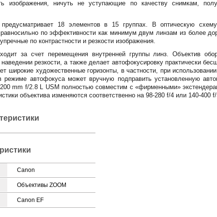
ть изображения, ничуть не уступающие по качеству снимкам, по
а предусматривает 18 элементов в 15 группах. В оптическую схему
о равносильно по эффективности как минимум двум линзам из более дор
упречные по контрастности и резкости изображения.
сходит за счет перемещения внутренней группы линз. Объектив обо
и наведении резкости, а также делает автофокусировку практически бе
вает широкие художественные горизонты, в частности, при использован
 режиме автофокуса может вручную подправить установленную автом
-200 mm f/2.8 L USM полностью совместим с «фирменными» экстендерам
истики объектива изменяются соответственно на 98-280 f/4 или 140-400 f/
ктеристики
ристики
Canon
Объективы ZOOM
Canon EF