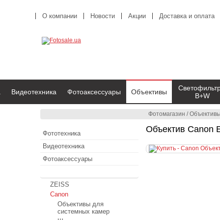
О компании
Новости
Акции
Доставка и оплата
Светофильт
а
Видеотехника
Фотоаксессуары
Объективы
B+W
Фотомагазин
/
Объектив
Объектив Canon 
Фототехника
Видеотехника
Фотоаксессуары
Объективы
ZEISS
Canon
Объективы для
системных камер