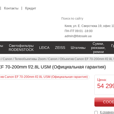
Контакты
Кредит
Киев, ул. Е. Сверстюка 19, офис 1
ПН-ПТ 09:01 -18:00
admin@fotosale.ua
Сумки,
ры
Светофильтры
Г
LEICA
ZEISS
Штативы
рюкзаки,
RODENSTOCK
ремни
ы
/
Canon
/
Телеобъективы Zoom
/
Canon
/
Объектив Canon EF 70-200mm f/2.8L
EF 70-200mm f/2.8L USM (Официальная гарантия)
Цена:
54 29
К сравне