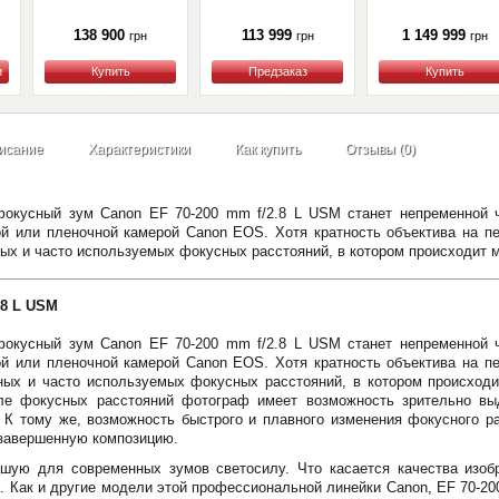
138 900
113 999
1 149 999
грн
грн
грн
Купить
Купить
Купить
исание
Характеристики
Как купить
Отзывы (0)
окусный зум Canon EF 70-200 mm f/2.8 L USM станет непременной 
й или пленочной камерой Canon EOS. Хотя кратность объектива на пер
ых и часто используемых фокусных расстояний, в котором происходит 
.8 L USM
окусный зум Canon EF 70-200 mm f/2.8 L USM станет непременной 
й или пленочной камерой Canon EOS. Хотя кратность объектива на пер
ных и часто используемых фокусных расстояний, в котором происход
але фокусных расстояний фотограф имеет возможность зрительно вы
 К тому же, возможность быстрого и плавного изменения фокусного р
 завершенную композицию.
шую для современных зумов светосилу. Что касается качества изобр
. Как и другие модели этой профессиональной линейки Canon, EF 70-2