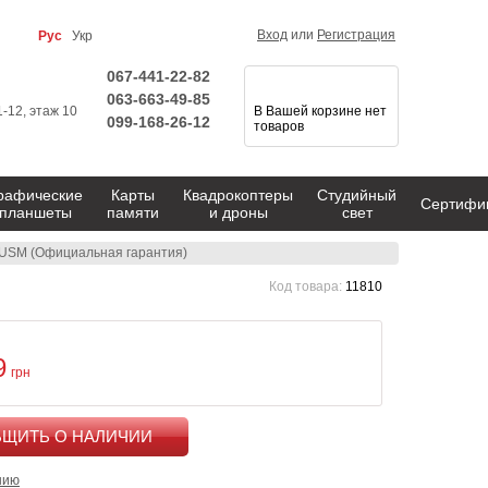
Вход
или
Регистрация
Рус
Укр
067-441-22-82
063-663-49-85
1-12, этаж 10
В Вашей корзине нет
099-168-26-12
товаров
рафические
Карты
Квадрокоптеры
Студийный
Сертифи
планшеты
памяти
и дроны
свет
 USM (Официальная гарантия)
Код товара:
11810
9
грн
КУПИТЬ
нию