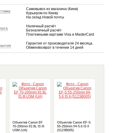
Самовывоз из магазина (Киев)
ставка
Курьером по Киеву
На склад Новой почты
Наличный расчёт
лата
Безналичный расчёт
Платежными картами Visa и MasterCard
Гарантия от производителя 24 месяца.
рантия
Обмен/возврат в течении 14 дней
Объектив Canon EF
Объектив Canon EF-S
Объектив Canon EF
70-200mm f/2.8L IS III
55-250mm f/4-5.6 IS II
70-200mm f/2.8L IS II
USM (UA)
(5123B005)
USM (Официальная