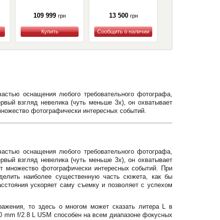
гарантия)
109 999
13 500
75 499
грн
грн
грн
Купить
Купить
Купить
частью оснащения любого требовательного фотографа,
вый взгляд невелика (чуть меньше 3х), он охватывает
множество фотографически интересных событий.
частью оснащения любого требовательного фотографа,
вый взгляд невелика (чуть меньше 3х), он охватывает
ит множество фотографически интересных событий. При
делить наиболее существенную часть сюжета, как бы
асстояния ускоряет саму съемку и позволяет с успехом
ажения, то здесь о многом может сказать литера L в
00 mm f/2.8 L USM способен на всем диапазоне фокусных