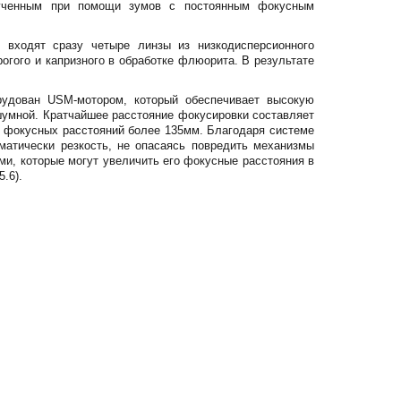
лученным при помощи зумов с постоянным фокусным
 входят сразу четыре линзы из низкодисперсионного
огого и капризного в обработке флюорита. В результате
рудован USM-мотором, который обеспечивает высокую
сшумной. Кратчайшее расстояние фокусировки составляет
ии фокусных расстояний более 135мм. Благодаря системе
атически резкость, не опасаясь повредить механизмы
и, которые могут увеличить его фокусные расстояния в
5.6).