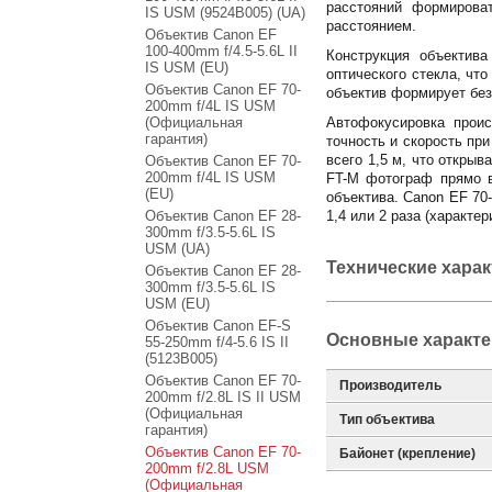
расстояний формирова
IS USM (9524B005) (UA)
расстоянием.
Объектив Canon EF
100-400mm f/4.5-5.6L II
Конструкция объектив
IS USM (EU)
оптического стекла, чт
Объектив Canon EF 70-
объектив формирует без
200mm f/4L IS USM
(Официальная
Автофокусировка прои
гарантия)
точность и скорость пр
всего 1,5 м, что откры
Объектив Canon EF 70-
200mm f/4L IS USM
FT-M фотограф прямо в
(EU)
объектива. Canon EF 70
Объектив Canon EF 28-
1,4 или 2 раза (характер
300mm f/3.5-5.6L IS
USM (UA)
Технические хара
Объектив Canon EF 28-
300mm f/3.5-5.6L IS
USM (EU)
Объектив Canon EF-S
Основные характе
55-250mm f/4-5.6 IS II
(5123B005)
Объектив Canon EF 70-
Производитель
200mm f/2.8L IS II USM
(Официальная
Тип объектива
гарантия)
Объектив Canon EF 70-
Байонет (крепление)
200mm f/2.8L USM
(Официальная