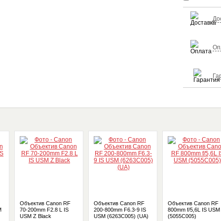
До
Оп
Га
Объектив Canon RF
Объектив Canon RF
Объектив Canon RF
M
70-200mm F2.8 L IS
200-800mm F6.3-9 IS
800mm f/5,6L IS USM
USM Z Black
USM (6263C005) (UA)
(5055C005)