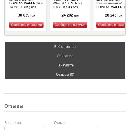
BOWENS WAFER 140 (
WAFER 100 STRIP (
”гексагональный”
140 х 100 см ) без
100 x 38 см ) без
BOWENS WAFER 140
адаптера (BW-1897)
адаптера (BW-1180)
HEX ( 130 x 95 см ) бе
адаптера (BW-1182)
30 039
24 202
28 243
грн
грн
грн
Купить
Купить
Купить
Всё о товаре
Описание
Как купить
Отзывы (0)
Отзывы
Ваше имя:
Отзыв: