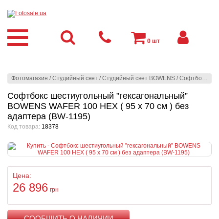
0
шт
Фотомагазин
/
Студийный свет
/
Студийный свет BOWENS
/
Софтбоксы
/
Софтбокс шестиугольный ”гексагональный”
BOWENS WAFER 100 HEX ( 95 x 70 см ) без
адаптера (BW-1195)
Код товара:
18378
Цена:
26 896
грн