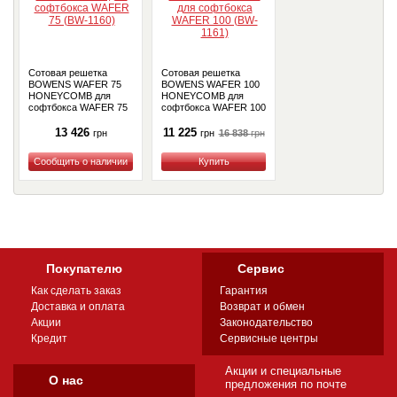
Сотовая решетка
Сотовая решетка
BOWENS WAFER 75
BOWENS WAFER 100
HONEYCOMB для
HONEYCOMB для
софтбокса WAFER 75
софтбокса WAFER 100
(BW-1160)
(BW-1161)
13 426
11 225
16 838
грн
грн
грн
Купить
Купить
Покупателю
Сервис
Как сделать заказ
Гарантия
Доставка и оплата
Возврат и обмен
Акции
Законодательство
Кредит
Сервисные центры
Акции и специальные
О нас
предложения по почте