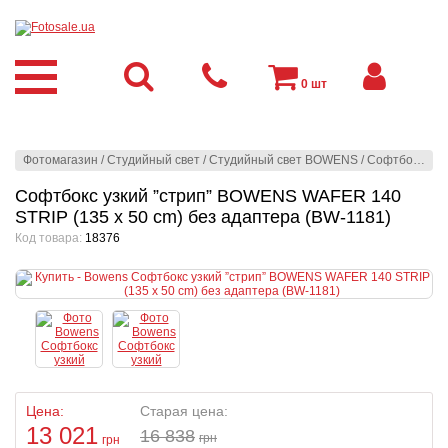
0
шт
Фотомагазин
/
Студийный свет
/
Студийный свет BOWENS
/
Софтбоксы
/
Софтбокс узкий ”стрип” BOWENS WAFER 140
STRIP (135 x 50 cm) без адаптера (BW-1181)
Код товара:
18376
Цена:
Старая цена:
13 021
16 838
грн
грн