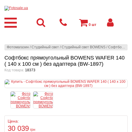
0
шт
Фотомагазин
/
Студийный свет
/
Студийный свет BOWENS
/
Софтбоксы
/
Софтбокс прямоугольный BOWENS WAFER 140
( 140 х 100 см ) без адаптера (BW-1897)
Код товара:
18373
Цена:
30 039
грн