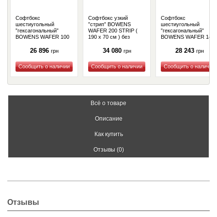
Софтбокс
Софтбокс узкий
Софтбокс
шестиугольный
”стрип” BOWENS
шестиугольный
”гексагональный”
WAFER 200 STRIP (
”гексагональный”
BOWENS WAFER 100
190 x 70 см ) без
BOWENS WAFER 140
HEX ( 95 x 70 см ) без
адаптера (BW-1184)
HEX ( 130 x 95 см ) бе
адаптера (BW-1195)
адаптера (BW-1182)
26 896
34 080
28 243
грн
грн
грн
Купить
Купить
Купить
Всё о товаре
Описание
Как купить
Отзывы (0)
Отзывы