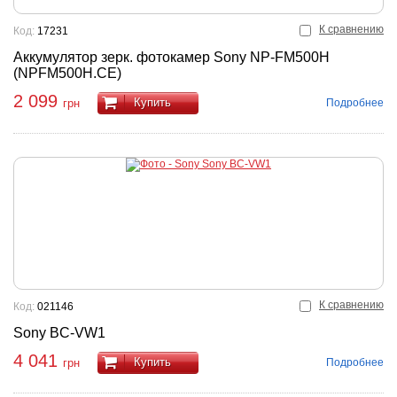
К сравнению
Код:
17231
Аккумулятор зерк. фотокамер Sony NP-FM500H
(NPFM500H.CE)
2 099
Купить
Подробнее
грн
К сравнению
Код:
021146
Sony BC-VW1
4 041
Купить
Подробнее
грн