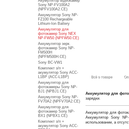
Акумулятор відеокамер
Sony NP-FV100A2
(NPFV100A2.CE)
Аккумулятор Sony NP-
FZ100 Rechargeable
Lithium-Ion Battery
Аккумулятор для
фотокамер Sony NEX
NP-FW50 (NPFW50.CE)
Аккумулятор зерк.
фотокамер Sony NP-
FM500H
(NPFM500H.CE)
Sony BC-VW1
Комплект з/п +
акумулятор Sony ACC-
L1BP (ACC-L1BP)
Всё о товаре
Оп
Аккумулятор для
фотокамеры Sony NP-
BJ1 (NPBJ1.CE)
Аккумулятор для фото
Аккумулятор Sony NP-
зарядки.
FV70A2 (NPFV70A2.CE)
Аккумулятор для
фотокамер Sony NP-
Аккумулятор для фоток
BX1 (NPBX1.CE)
Аккумулятор Sony NP-
Комплект з/п +
использовании, а отсут
акумулятор Sony ACC-