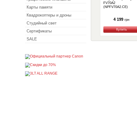
FV70A2
Карты памяти
(NPFV70A2.CE)
Квадрокоптеры и дроны
4 199
грн
Студийный свет
Купить
Сертификаты
SALE
Покупателю
Как сделать заказ
Доставка и оплата
Акции
Кредит