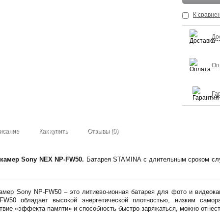
К сравне
До
Оп
Га
исание
Как купить
Отзывы (0)
камер Sony NEX NP-FW50.
Батарея STAMINA с длительным сроком слу
амер Sony NP-FW50 – это литиево-ионная батарея для фото и видеокам
FW50 обладает высокой энергетической плотностью, низким самор
ствие «эффекта памяти» и способность быстро заряжаться, можно отне