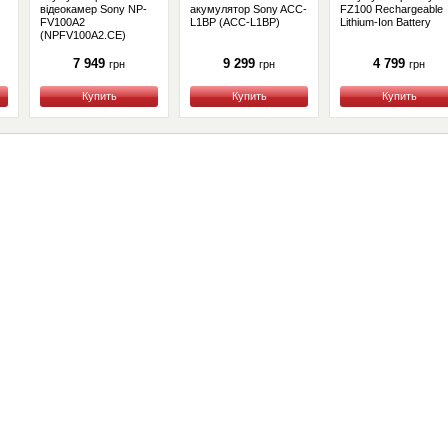
відеокамер Sony NP-
акумулятор Sony ACC-
FZ100 Rechargeable
FV100A2
L1BP (ACC-L1BP)
Lithium-Ion Battery
(NPFV100A2.CE)
7 949
9 299
4 799
грн
грн
грн
Купить
Купить
Купить
Сервис
О нас
Гарантия
О компании
Возврат и обмен
Сертификаты
Законодательство
Контакты
Сервисные центры