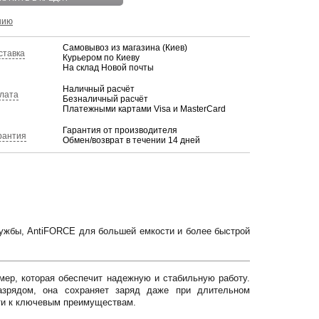
нию
Самовывоз из магазина (Киев)
ставка
Курьером по Киеву
На склад Новой почты
Наличный расчёт
лата
Безналичный расчёт
Платежными картами Visa и MasterCard
Гарантия от производителя
рантия
Обмен/возврат в течении 14 дней
жбы, AntiFORCE для большей емкости и более быстрой
ер, которая обеспечит надежную и стабильную работу.
азрядом, она сохраняет заряд даже при длительном
сти к ключевым преимуществам.