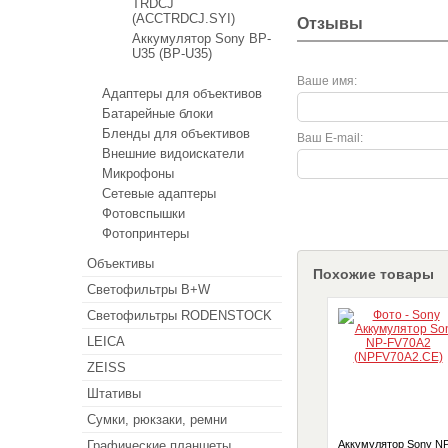
TRDCJ
(ACCTRDCJ.SYI)
Отзывы
Аккумулятор Sony BP-
U35 (BP-U35)
Ваше имя:
Адаптеры для объективов
Батарейные блоки
Бленды для объективов
Ваш E-mail:
Внешние видоискатели
Микрофоны
Сетевые адаптеры
Фотовспышки
Фотопринтеры
Объективы
Похожие товары
Светофильтры B+W
Светофильтры RODENSTOCK
LEICA
ZEISS
Штативы
Сумки, рюкзаки, ремни
Графические планшеты
Аккумулятор Sony N