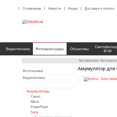
О компании
Новости
Акции
Доставка и оплата
Светофильт
а
Видеотехника
Фотоаксессуары
Объективы
B+W
Фотомагазин
/
Фотоаксес
Аккумулятор для
Фототехника
Видеотехника
Фотоаксессуары
Аккумуляторы
Canon
Nikon
PowerPlant
Sony