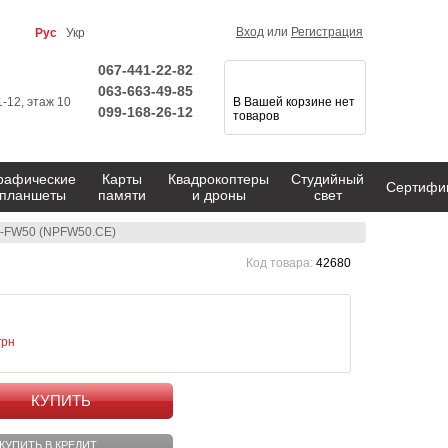
Вход
или
Регистрация
Рус
Укр
067-441-22-82
063-663-49-85
1-12, этаж 10
В Вашей корзине нет
099-168-26-12
товаров
рафические
Карты
Квадрокоптеры
Студийный
Сертифи
планшеты
памяти
и дроны
свет
P-FW50 (NPFW50.CE)
Код товара:
42680
грн
КУПИТЬ
КУПИТЬ В КРЕДИТ