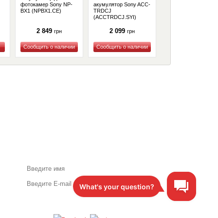
фотокамер Sony NP-
акумулятор Sony ACC-
U35 (BP-U35)
BX1 (NPBX1.CE)
TRDCJ
(ACCTRDCJ.SYI)
2 849
2 099
11 499
грн
грн
грн
Купить
Купить
Купить
Акции и специальные
предложения по почте