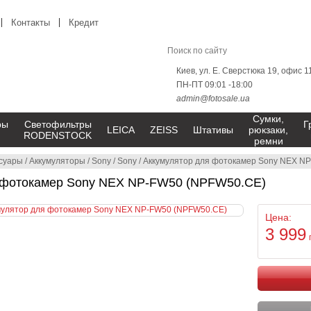
Контакты
Кредит
Киев, ул. Е. Сверстюка 19, офис 1
ПН-ПТ 09:01 -18:00
admin@fotosale.ua
Сумки,
ры
Светофильтры
Г
LEICA
ZEISS
Штативы
рюкзаки,
RODENSTOCK
ремни
суары
/
Аккумуляторы
/
Sony
/
Sony
/
Аккумулятор для фотокамер Sony NEX N
 фотокамер Sony NEX NP-FW50 (NPFW50.CE)
Цена:
3 999