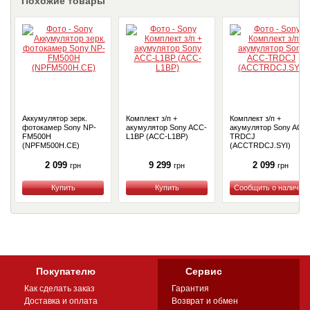
Похожие товары
Аккумулятор зерк.
Комплект з/п +
Комплект з/п +
фотокамер Sony NP-
акумулятор Sony ACC-
акумулятор Sony ACC
FM500H
L1BP (ACC-L1BP)
TRDCJ
(NPFM500H.CE)
(ACCTRDCJ.SYI)
2 099
9 299
2 099
грн
грн
грн
Купить
Купить
Купить
Покупателю
Сервис
Как сделать заказ
Гарантия
Доставка и оплата
Возврат и обмен